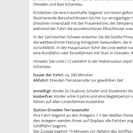
Dresden und Bad Schandau.
Entdecken Sie eine traumhafte Gegend, von bizarr gef
faszinierende Barockschlössern bis hin zur einzigartigen
Dresdner Innenstadt mit der Frauenkirche, der Sempero
während der Fahrt die wunderschönen Elbschlösser sowie 
In der Sächsischen Schweiz erwarten Sie die Städte Pirn
die weltberühmte Festung Königstein bewundern, die in 
zurückblickt. In der Hauptsaison führt die Linie weiter 
eine Rundfahrt oder Einzelfahrten mit Start in Dresden,
Hinweis: Die Linie L12 verkehrt in der Nebensaison (Apri
Schandau.
Dauer der Fahrt:
ca. 330 Minuten
Abfahrt:
Dresden Terrassenufer zur gewählten Zeit
ermäßigt:
Kinder (6-14 Jahre), Schüler und Studenten (N
kostenfrei:
Kinder unter 6 Jahre und eine Begleitperson
fahren auf allen Linienfahrten kostenfrei.
Station Dresden Terrassenufer
Ihre Fahrt beginnt an den Anlegern 1-7 der Weißen Flott
den Anlegern werden Ihnen auf Displays alle Fahrten ang
Schifffahrt beginnt.
Der Zustieg beginnt 15 Minuten vor Abfahrt des Schiffes b