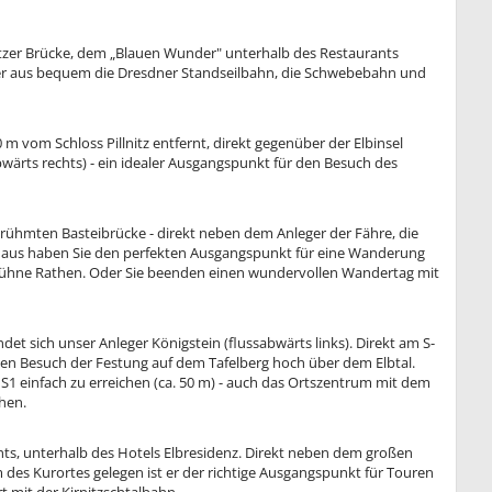
witzer Brücke, dem „Blauen Wunder" unterhalb des Restaurants
n hier aus bequem die Dresdner Standseilbahn, die Schwebebahn und
00 m vom Schloss Pillnitz entfernt, direkt gegenüber der Elbinsel
abwärts rechts) - ein idealer Ausgangspunkt für den Besuch des
erühmten Basteibrücke - direkt neben dem Anleger der Fähre, die
ier aus haben Sie den perfekten Ausgangspunkt für eine Wanderung
nbühne Rathen. Oder Sie beenden einen wundervollen Wandertag mit
et sich unser Anleger Königstein (flussabwärts links). Direkt am S-
den Besuch der Festung auf dem Tafelberg hoch über dem Elbtal.
e S1 einfach zu erreichen (ca. 50 m) - auch das Ortszentrum mit dem
hen.
hts, unterhalb des Hotels Elbresidenz. Direkt neben dem großen
es Kurortes gelegen ist er der richtige Ausgangspunkt für Touren