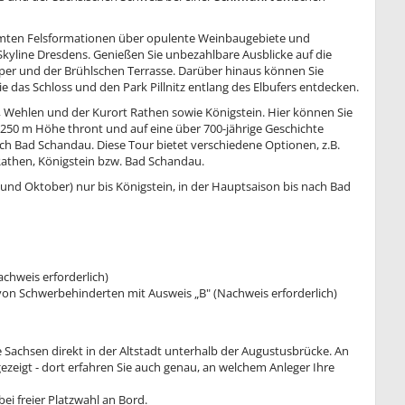
ormten Felsformationen über opulente Weinbaugebiete und
 Skyline Dresdens. Genießen Sie unbezahlbare Ausblicke auf die
per und der Brühlschen Terrasse. Darüber hinaus können Sie
das Schloss und den Park Pillnitz entlang des Elbufers entdecken.
a, Wehlen und der Kurort Rathen sowie Königstein. Hier können Sie
250 m Höhe thront und auf eine über 700-jährige Geschichte
nach Bad Schandau. Diese Tour bietet verschiedene Optionen, z.B.
 Rathen, Königstein bzw. Bad Schandau.
l und Oktober) nur bis Königstein, in der Hauptsaison bis nach Bad
achweis erforderlich)
 von Schwerbehinderten mit Ausweis „B" (Nachweis erforderlich)
e Sachsen direkt in der Altstadt unterhalb der Augustusbrücke. An
ezeigt - dort erfahren Sie auch genau, an welchem Anleger Ihre
ei freier Platzwahl an Bord.