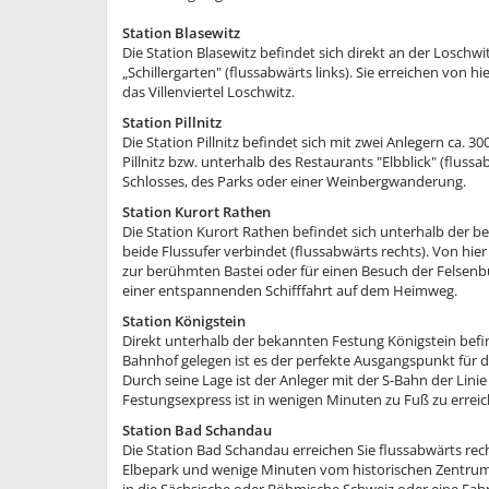
Station Blasewitz
Die Station Blasewitz befindet sich direkt an der Losch
„Schillergarten" (flussabwärts links). Sie erreichen vo
das Villenviertel Loschwitz.
Station Pillnitz
Die Station Pillnitz befindet sich mit zwei Anlegern ca. 3
Pillnitz bzw. unterhalb des Restaurants "Elbblick" (fluss
Schlosses, des Parks oder einer Weinbergwanderung.
Station Kurort Rathen
Die Station Kurort Rathen befindet sich unterhalb der b
beide Flussufer verbindet (flussabwärts rechts). Von h
zur berühmten Bastei oder für einen Besuch der Felse
einer entspannenden Schifffahrt auf dem Heimweg.
Station Königstein
Direkt unterhalb der bekannten Festung Königstein befind
Bahnhof gelegen ist es der perfekte Ausgangspunkt für 
Durch seine Lage ist der Anleger mit der S-Bahn der Lini
Festungsexpress ist in wenigen Minuten zu Fuß zu erreic
Station Bad Schandau
Die Station Bad Schandau erreichen Sie flussabwärts rec
Elbepark und wenige Minuten vom historischen Zentrum d