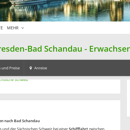
TE
MEHR
resden-Bad Schandau - Erwachsen
 und Preise
Anreise
sden nach Bad Schandau
als und der Sächsischen Schweiz bei einer
Schifffahrt
zwischen