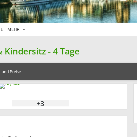
TE
MEHR
 Kindersitz - 4 Tage
 und Preise
+3