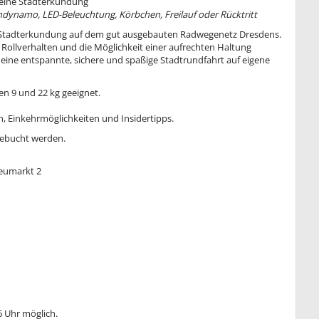
r eine Stadterkundung
endynamo, LED-Beleuchtung, Körbchen, Freilauf oder Rücktritt
te Stadterkundung auf dem gut ausgebauten Radwegenetz Dresdens.
ollverhalten und die Möglichkeit einer aufrechten Haltung
r eine entspannte, sichere und spaßige Stadtrundfahrt auf eigene
en 9 und 22 kg geeignet.
, Einkehrmöglichkeiten und Insidertipps.
gebucht werden.
Neumarkt 2
6 Uhr möglich.