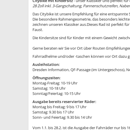
Citybike mit Kindersitz
- unser Klassiker und perfekt fü
28 Zoll inkl. 3-Gangschaltung, Pannenschutzreifen, Nab
Das Citybike ist unsere Empfehlung für eine entspann
Die besondere Rahmengeometrie, das besonders leichte R
zeichnen unseren Klassiker aus.Dieses Rad ist perfekt fü
Faust.
Die Kindersitze sind für Kinder mit einem Gewicht zwisch
Gerne beraten wir Sie vor Ort über Routen Empfehlungen
Fahrradhelme und/oder -taschen können vor Ort dazu 
Ausleihstation:
Dresden Information, QF-Passage (im Untergeschoss), 
Öffnungszeiten:
Montag-Freitag: 10-19 Uhr
Samstag: 10-18 Uhr
Sonntag/Feiertag: 10-15 Uhr
Ausgabe bereits reservierter Räder:
Montag bis Freitag: 9 bis 17 Uhr
Samstag: 9.30 bis 17 Uhr
Sonn- und Feiertag: 9.30 bis 14 Uhr
Vom 1.1. bis 28.2. ist die Ausgabe der Fahrräder nur bis 1