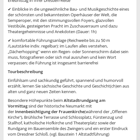
Erlebnistag in Ihrer Dresden-Reise
✔ Einblicke in die ungewöhnliche Bau- und Musikgeschichte eines
der schönsten und bekanntesten Operhäuser der Welt, die
Semperoper, mit den stimmungsvollen Foyers, glazvollen
Vestibüle, gesteigerten Pracht im Zuschauerraum und dazu
Theatergeheimnisse und Anekdoten (Dauer: 1h)
✔ komfortable Führungsanlage (Reichweite bis zu 50 m
/Lautstärke indiv. regelbar): im Laufen alles verstehen,
„Dächerhopping" wenn ein Regen- oder Sonnenschirm dabei sein
muss, fotografieren oder sich mal ausruhen und kein Wort
verpassen; die Führung ist insgesamt barrierefrei
Tourbeschreibung
Einfühlsam und sachkundig geführt, spannend und humorvoll
erzählt, lernen Sie sächsische Geschichte und Geschicht(ch)en aus
alten und ganz neuen Zeiten kennen.
Besondere Höhepunkte beim
Altstadtrundgang am
Vormittag
sind der historische Neumarkt mit
der
Innenbesichtigung der Frauenkirche
(während der „Offenen
Kirche"), Brühlsche Terrasse und Schlossplatz, Fürstenzug und
Stallhof, katholische Hofkirche und Theaterplatz sowie der
Rundgang im Bauensemble des Zwingers und ein erster Eindruck
vom Dresdner Schloß. (vgl. Baustein 1 Altstadtführung)