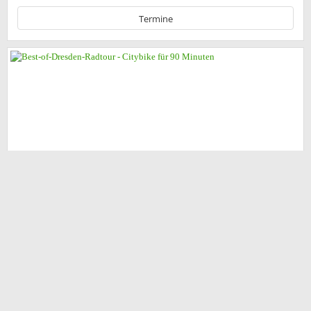
Termine
back
to
top
Best-of-Dresden-Radtour - Citybike für 90
Minuten