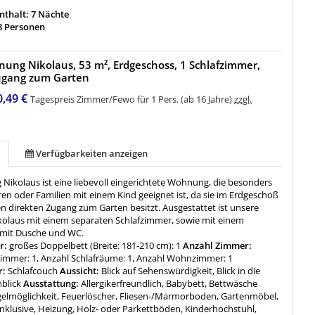
thalt: 7 Nächte
8 Personen
ung Nikolaus, 53 m², Erdgeschoss, 1 Schlafzimmer,
Zugang zum Garten
0,49 €
Tagespreis Zimmer/Fewo für 1 Pers. (ab 16 Jahre)
zzgl.
Verfügbarkeiten anzeigen
Nikolaus ist eine liebevoll eingerichtete Wohnung, die besonders
ren oder Familien mit einem Kind geeignet ist, da sie im Erdgeschoß
en direkten Zugang zum Garten besitzt. Ausgestattet ist unsere
laus mit einem separaten Schlafzimmer, sowie mit einem
mit Dusche und WC.
r:
großes Doppelbett (Breite: 181-210 cm): 1
Anzahl Zimmer:
immer: 1, Anzahl Schlafräume: 1, Anzahl Wohnzimmer: 1
r:
Schlafcouch
Aussicht:
Blick auf Sehenswürdigkeit, Blick in die
blick
Ausstattung:
Allergikerfreundlich, Babybett, Bettwäsche
ügelmöglichkeit, Feuerlöscher, Fliesen-/Marmorboden, Gartenmöbel,
nklusive, Heizung, Holz- oder Parkettböden, Kinderhochstuhl,