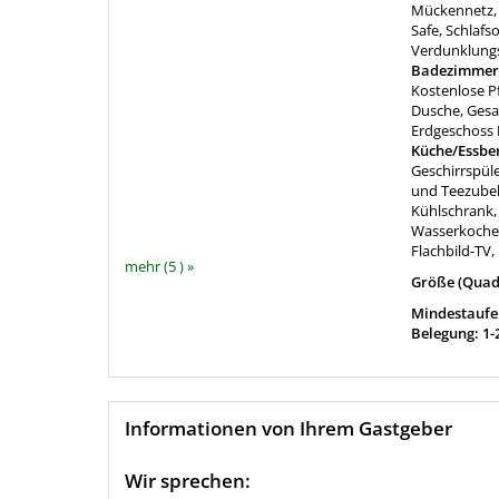
Mückennetz, 
Safe, Schlafs
Verdunklung
Badezimmer
Kostenlose P
Dusche, Gesa
Erdgeschoss
Küche/Essbe
Geschirrspüle
und Teezubeh
Kühlschrank, 
Wasserkocher
Flachbild-TV, 
mehr (5 ) »
Größe (Quad
Mindestaufen
Belegung: 1-
Informationen von Ihrem Gastgeber
Wir sprechen: