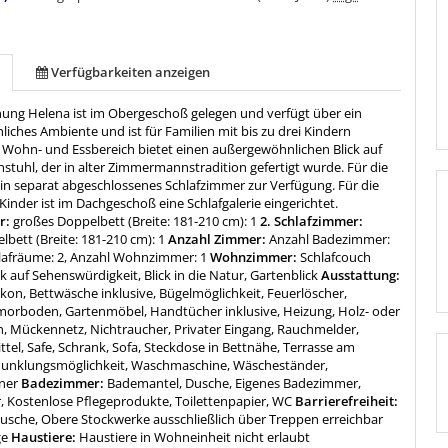
Verfügbarkeiten anzeigen
ng Helena ist im Obergeschoß gelegen und verfügt über ein
ches Ambiente und ist für Familien mit bis zu drei Kindern
r Wohn- und Essbereich bietet einen außergewöhnlichen Blick auf
stuhl, der in alter Zimmermannstradition gefertigt wurde. Für die
ein separat abgeschlossenes Schlafzimmer zur Verfügung. Für die
Kinder ist im Dachgeschoß eine Schlafgalerie eingerichtet.
r:
großes Doppelbett (Breite: 181-210 cm): 1
2. Schlafzimmer:
bett (Breite: 181-210 cm): 1
Anzahl Zimmer:
Anzahl Badezimmer:
hlafräume: 2, Anzahl Wohnzimmer: 1
Wohnzimmer:
Schlafcouch
ck auf Sehenswürdigkeit, Blick in die Natur, Gartenblick
Ausstattung:
kon, Bettwäsche inklusive, Bügelmöglichkeit, Feuerlöscher,
morboden, Gartenmöbel, Handtücher inklusive, Heizung, Holz- oder
, Mückennetz, Nichtraucher, Privater Eingang, Rauchmelder,
tel, Safe, Schrank, Sofa, Steckdose in Bettnähe, Terrasse am
unklungsmöglichkeit, Waschmaschine, Wäscheständer,
ner
Badezimmer:
Bademantel, Dusche, Eigenes Badezimmer,
, Kostenlose Pflegeprodukte, Toilettenpapier, WC
Barrierefreiheit:
usche, Obere Stockwerke ausschließlich über Treppen erreichbar
ge
Haustiere:
Haustiere in Wohneinheit nicht erlaubt