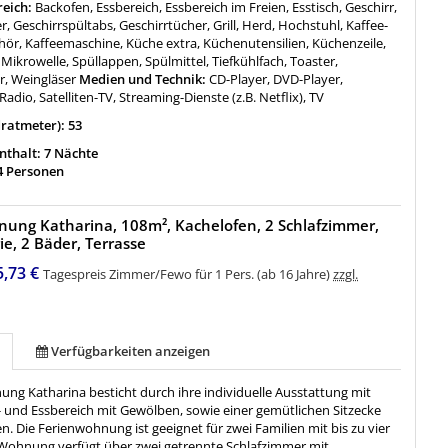
reich:
Backofen, Essbereich, Essbereich im Freien, Esstisch, Geschirr,
r, Geschirrspültabs, Geschirrtücher, Grill, Herd, Hochstuhl, Kaffee-
ör, Kaffeemaschine, Küche extra, Küchenutensilien, Küchenzeile,
Mikrowelle, Spüllappen, Spülmittel, Tiefkühlfach, Toaster,
, Weingläser
Medien und Technik:
CD-Player, DVD-Player,
Radio, Satelliten-TV, Streaming-Dienste (z.B. Netflix), TV
ratmeter): 53
thalt: 7 Nächte
4 Personen
ung Katharina, 108m², Kachelofen, 2 Schlafzimmer,
ie, 2 Bäder, Terrasse
5,73 €
Tagespreis Zimmer/Fewo für 1 Pers. (ab 16 Jahre)
zzgl.
Verfügbarkeiten anzeigen
ng Katharina besticht durch ihre individuelle Ausstattung mit
und Essbereich mit Gewölben, sowie einer gemütlichen Sitzecke
n. Die Ferienwohnung ist geeignet für zwei Familien mit bis zu vier
 Wohnung verfügt über zwei getrennte Schlafzimmer mit