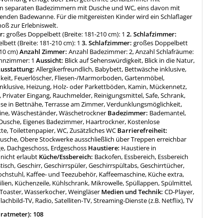
n separaten Badezimmern mit Dusche und WC, eins davon mit
henden Badewanne. Für die mitgereisten Kinder wird ein Schlaflager
oß zur Erlebniswelt.
r:
großes Doppelbett (Breite: 181-210 cm): 1
2. Schlafzimmer:
bett (Breite: 181-210 cm): 1
3. Schlafzimmer:
großes Doppelbett
210 cm)
Anzahl Zimmer:
Anzahl Badezimmer: 2, Anzahl Schlafräume:
hnzimmer: 1
Aussicht:
Blick auf Sehenswürdigkeit, Blick in die Natur,
usstattung:
Allergikerfreundlich, Babybett, Bettwäsche inklusive,
keit, Feuerlöscher, Fliesen-/Marmorboden, Gartenmöbel,
nklusive, Heizung, Holz- oder Parkettböden, Kamin, Mückennetz,
 Privater Eingang, Rauchmelder, Reinigungsmittel, Safe, Schrank,
ose in Bettnähe, Terrasse am Zimmer, Verdunklungsmöglichkeit,
ne, Wäscheständer, Wäschetrockner
Badezimmer:
Bademantel,
usche, Eigenes Badezimmer, Haartrockner, Kostenlose
te, Toilettenpapier, WC, Zusätzliches WC
Barrierefreiheit:
usche, Obere Stockwerke ausschließlich über Treppen erreichbar
ge, Dachgeschoss, Erdgeschoss
Haustiere:
Haustiere in
nicht erlaubt
Küche/Essbereich:
Backofen, Essbereich, Essbereich
stisch, Geschirr, Geschirrspüler, Geschirrspültabs, Geschirrtücher,
Hochstuhl, Kaffee- und Teezubehör, Kaffeemaschine, Küche extra,
ien, Küchenzeile, Kühlschrank, Mikrowelle, Spüllappen, Spülmittel,
 Toaster, Wasserkocher, Weingläser
Medien und Technik:
CD-Player,
lachbild-TV, Radio, Satelliten-TV, Streaming-Dienste (z.B. Netflix), TV
ratmeter): 108