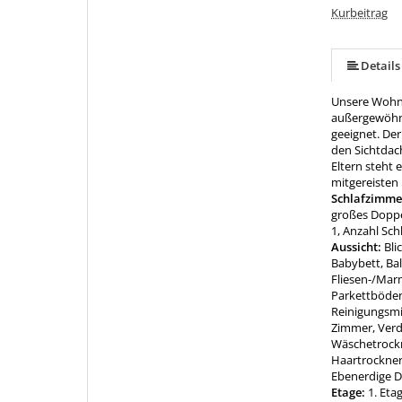
Kurbeitrag
Details
Unsere Wohnu
außergewöhnli
geeignet. De
den Sichtdach
Eltern steht 
mitgereisten 
Schlafzimme
großes Doppel
1, Anzahl Sc
Aussicht:
Bli
Babybett, Bal
Fliesen-/Mar
Parkettböden
Reinigungsmit
Zimmer, Verd
Wäschetrock
Haartrockner
Ebenerdige D
Etage:
1. Eta