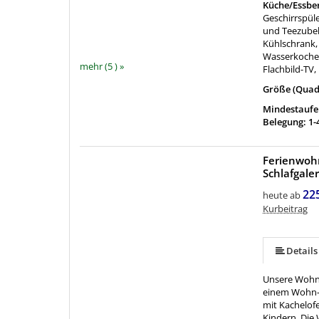
Küche/Essbe
Geschirrspüle
und Teezubeh
Kühlschrank, 
Wasserkocher
mehr (5 ) »
Flachbild-TV, 
Größe (Quad
Mindestaufen
Belegung: 1-
Ferienwohn
Schlafgaler
mehr (9 ) »
mehr (9 ) »
mehr (9 ) »
mehr (9 ) »
mehr (9 ) »
22
heute ab
Kurbeitrag
Details
Unsere Wohnu
einem Wohn- 
mit Kachelofe
Kindern. Die