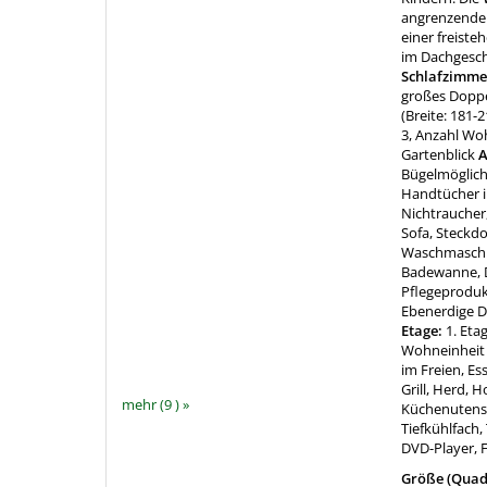
angrenzende
einer freiste
im Dachgesch
Schlafzimme
großes Doppel
(Breite: 181-
3, Anzahl Wo
Gartenblick
A
Bügelmöglich
Handtücher i
Nichtraucher,
Sofa, Steckd
Waschmaschi
Badewanne, D
Pflegeproduk
Ebenerdige D
Etage:
1. Eta
Wohneinheit 
im Freien, Es
Grill, Herd, 
mehr (9 ) »
Küchenutensil
Tiefkühlfach,
DVD-Player, F
Größe (Quad