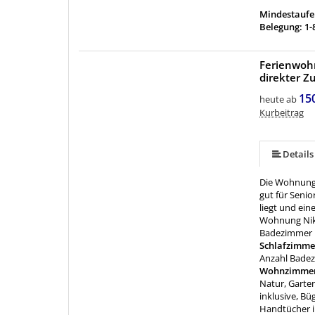
Mindestaufen
Belegung: 1-
Ferienwohn
direkter 
mehr (5 ) »
15
heute ab
Kurbeitrag
Details
Die Wohnung 
gut für Senio
liegt und ein
Wohnung Niko
Badezimmer 
Schlafzimme
Anzahl Badez
Wohnzimme
Natur, Garten
inklusive, B
Handtücher i