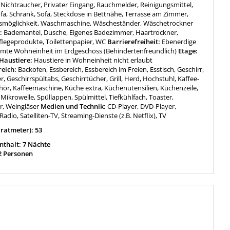
Nichtraucher, Privater Eingang, Rauchmelder, Reinigungsmittel,
ofa, Schrank, Sofa, Steckdose in Bettnähe, Terrasse am Zimmer,
smöglichkeit, Waschmaschine, Wäscheständer, Wäschetrockner
:
Bademantel, Dusche, Eigenes Badezimmer, Haartrockner,
flegeprodukte, Toilettenpapier, WC
Barrierefreiheit:
Ebenerdige
mte Wohneinheit im Erdgeschoss (Behindertenfreundlich)
Etage:
Haustiere:
Haustiere in Wohneinheit nicht erlaubt
reich:
Backofen, Essbereich, Essbereich im Freien, Esstisch, Geschirr,
r, Geschirrspültabs, Geschirrtücher, Grill, Herd, Hochstuhl, Kaffee-
ör, Kaffeemaschine, Küche extra, Küchenutensilien, Küchenzeile,
Mikrowelle, Spüllappen, Spülmittel, Tiefkühlfach, Toaster,
, Weingläser
Medien und Technik:
CD-Player, DVD-Player,
Radio, Satelliten-TV, Streaming-Dienste (z.B. Netflix), TV
ratmeter): 53
thalt: 7 Nächte
2 Personen