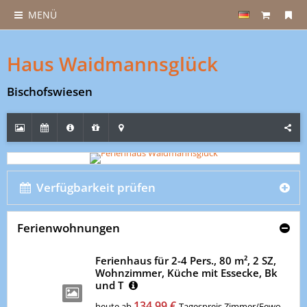
MENÜ
Haus Waidmannsglück
Bischofswiesen
Verfügbarkeit prüfen
Ferienwohnungen
Ferienhaus für 2-4 Pers., 80 m², 2 SZ,
Wohnzimmer, Küche mit Essecke, Bk
und T
134,99 €
heute ab
Tagespreis Zimmer/Fewo