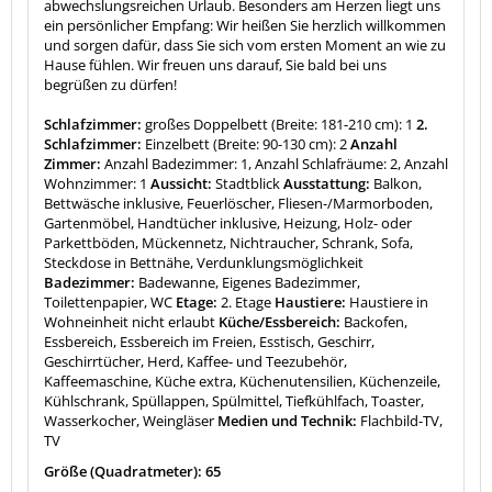
abwechslungsreichen Urlaub. Besonders am Herzen liegt uns
ein persönlicher Empfang: Wir heißen Sie herzlich willkommen
und sorgen dafür, dass Sie sich vom ersten Moment an wie zu
Hause fühlen. Wir freuen uns darauf, Sie bald bei uns
begrüßen zu dürfen!
Schlafzimmer:
großes Doppelbett (Breite: 181-210 cm): 1
2.
Schlafzimmer:
Einzelbett (Breite: 90-130 cm): 2
Anzahl
Zimmer:
Anzahl Badezimmer: 1, Anzahl Schlafräume: 2, Anzahl
Wohnzimmer: 1
Aussicht:
Stadtblick
Ausstattung:
Balkon,
Bettwäsche inklusive, Feuerlöscher, Fliesen-/Marmorboden,
Gartenmöbel, Handtücher inklusive, Heizung, Holz- oder
Parkettböden, Mückennetz, Nichtraucher, Schrank, Sofa,
Steckdose in Bettnähe, Verdunklungsmöglichkeit
Badezimmer:
Badewanne, Eigenes Badezimmer,
Toilettenpapier, WC
Etage:
2. Etage
Haustiere:
Haustiere in
Wohneinheit nicht erlaubt
Küche/Essbereich:
Backofen,
Essbereich, Essbereich im Freien, Esstisch, Geschirr,
Geschirrtücher, Herd, Kaffee- und Teezubehör,
Kaffeemaschine, Küche extra, Küchenutensilien, Küchenzeile,
Kühlschrank, Spüllappen, Spülmittel, Tiefkühlfach, Toaster,
Wasserkocher, Weingläser
Medien und Technik:
Flachbild-TV,
TV
Größe (Quadratmeter): 65