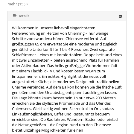
mehr (15 ) »
mehr (15 ) »
mehr (15 ) »
mehr (15 ) »
mehr (15 ) »
mehr (15 ) »
mehr (15 ) »
mehr (15 ) »
mehr (15 ) »
mehr (15 ) »
mehr (15 ) »
mehr (15 ) »
Details
Willkommen in unserer liebevoll eingerichteten
Ferienwohnung im Herzen von Chieming – nur wenige
Schritte vom wunderschönen Chiemsee entfernt! Auf
großzügigen 65 qm erwartet Sie eine moderne und zugleich
gemütliche Unterkunft für 1 bis 4 Personen. Zwei separate
Schlafzimmer – eines mit komfortablem Doppelbett und eines
mit zwei Einzelbetten – bieten ausreichend Platz für Familien
oder Aktivurlauber. Das helle, großzügige Wohnzimmer lädt
mit einem Flachbild-TV und kostenlosem WLAN zum
Entspannen ein. Ein echtes Highlight ist die neue, voll
ausgestattete Küche, die modernes Design mit traditionellem
Charme verbindet. Auf dem Balkon können Sie die frische Luft
genießen und den Urlaubstag entspannt ausklingen lassen.
Die Lage könnte kaum besser sein: In nur etwa 200 Metern
erreichen Sie die idyllische Promenade und das Ufer des
Chiemsees. Gleichzeitig wohnen Sie zentral im Ort, sodass
Einkaufsmöglichkeiten, Cafés und Restaurants bequem
erreichbar sind. Ob Radfahren, Wandern, Baden oder einfach
die Natur genießen – die Region rund um den Chiemsee
bietet unzählige Möglichkeiten für einen