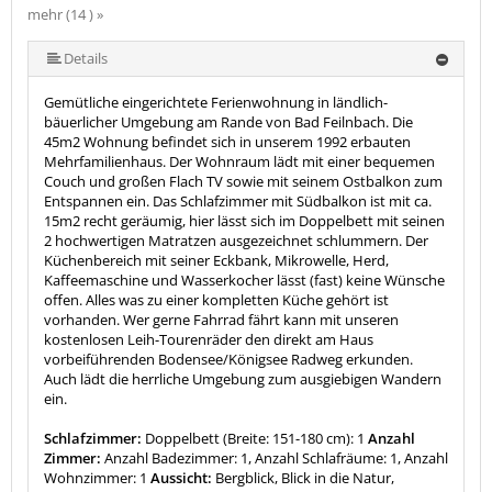
mehr (14 ) »
mehr (14 ) »
mehr (14 ) »
mehr (14 ) »
mehr (14 ) »
mehr (14 ) »
mehr (14 ) »
mehr (14 ) »
mehr (14 ) »
mehr (14 ) »
mehr (14 ) »
Details
Gemütliche eingerichtete Ferienwohnung in ländlich-
bäuerlicher Umgebung am Rande von Bad Feilnbach. Die
45m2 Wohnung befindet sich in unserem 1992 erbauten
Mehrfamilienhaus. Der Wohnraum lädt mit einer bequemen
Couch und großen Flach TV sowie mit seinem Ostbalkon zum
Entspannen ein. Das Schlafzimmer mit Südbalkon ist mit ca.
15m2 recht geräumig, hier lässt sich im Doppelbett mit seinen
2 hochwertigen Matratzen ausgezeichnet schlummern. Der
Küchenbereich mit seiner Eckbank, Mikrowelle, Herd,
Kaffeemaschine und Wasserkocher lässt (fast) keine Wünsche
offen. Alles was zu einer kompletten Küche gehört ist
vorhanden. Wer gerne Fahrrad fährt kann mit unseren
kostenlosen Leih-Tourenräder den direkt am Haus
vorbeiführenden Bodensee/Königsee Radweg erkunden.
Auch lädt die herrliche Umgebung zum ausgiebigen Wandern
ein.
Schlafzimmer:
Doppelbett (Breite: 151-180 cm): 1
Anzahl
Zimmer:
Anzahl Badezimmer: 1, Anzahl Schlafräume: 1, Anzahl
Wohnzimmer: 1
Aussicht:
Bergblick, Blick in die Natur,