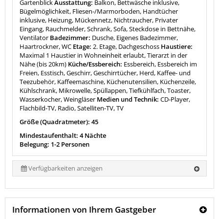
Gartenblick
Ausstattung:
Balkon, Bettwäsche inklusive,
Bügelmöglichkeit, Fliesen-/Marmorboden, Handtücher
inklusive, Heizung, Mückennetz, Nichtraucher, Privater
Eingang, Rauchmelder, Schrank, Sofa, Steckdose in Bettnähe,
Ventilator
Badezimmer:
Dusche, Eigenes Badezimmer,
Haartrockner, WC
Etage:
2. Etage, Dachgeschoss
Haustiere:
Maximal 1 Haustier in Wohneinheit erlaubt, Tierarzt in der
Nähe (bis 20km)
Küche/Essbereich:
Essbereich, Essbereich im
Freien, Esstisch, Geschirr, Geschirrtücher, Herd, Kaffee- und
Teezubehör, Kaffeemaschine, Küchenutensilien, Küchenzeile,
Kühlschrank, Mikrowelle, Spüllappen, Tiefkühlfach, Toaster,
Wasserkocher, Weingläser
Medien und Technik:
CD-Player,
Flachbild-TV, Radio, Satelliten-TV, TV
Größe (Quadratmeter): 45
Mindestaufenthalt: 4 Nächte
Belegung: 1-2 Personen
Verfügbarkeiten anzeigen
Informationen von Ihrem Gastgeber