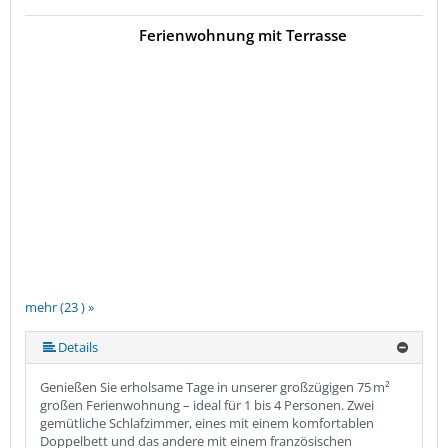
Ferienwohnung mit Terrasse
mehr (23 ) »
mehr (23 ) »
mehr (23 ) »
mehr (23 ) »
mehr (23 ) »
mehr (23 ) »
mehr (23 ) »
mehr (23 ) »
mehr (23 ) »
mehr (23 ) »
mehr (23 ) »
mehr (23 ) »
mehr (23 ) »
mehr (23 ) »
mehr (23 ) »
mehr (23 ) »
mehr (23 ) »
mehr (23 ) »
mehr (23 ) »
mehr (23 ) »
Details
Genießen Sie erholsame Tage in unserer großzügigen 75 m²
großen Ferienwohnung – ideal für 1 bis 4 Personen. Zwei
gemütliche Schlafzimmer, eines mit einem komfortablen
Doppelbett und das andere mit einem französischen