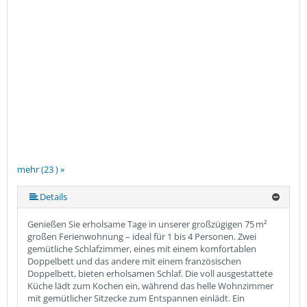
mehr (23 ) »
mehr (23 ) »
mehr (23 ) »
mehr (23 ) »
mehr (23 ) »
mehr (23 ) »
mehr (23 ) »
mehr (23 ) »
mehr (23 ) »
mehr (23 ) »
mehr (23 ) »
mehr (23 ) »
mehr (23 ) »
mehr (23 ) »
mehr (23 ) »
mehr (23 ) »
mehr (23 ) »
mehr (23 ) »
mehr (23 ) »
mehr (23 ) »
Details
Genießen Sie erholsame Tage in unserer großzügigen 75 m²
großen Ferienwohnung – ideal für 1 bis 4 Personen. Zwei
gemütliche Schlafzimmer, eines mit einem komfortablen
Doppelbett und das andere mit einem französischen
Doppelbett, bieten erholsamen Schlaf. Die voll ausgestattete
Küche lädt zum Kochen ein, während das helle Wohnzimmer
mit gemütlicher Sitzecke zum Entspannen einlädt. Ein