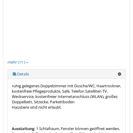
mehr (11 ) »
mehr (11 ) »
mehr (11 ) »
mehr (11 ) »
mehr (11 ) »
mehr (11 ) »
mehr (11 ) »
mehr (11 ) »
Details
ruhig gelegenes Doppelzimmer mit Dusche/WC, Haartrockner,
kostenfreie Pflegeprodukte, Safe, Telefon Satelliten TV,
Weckservice, kostenfreier Internetanschluss (WLAN), großes
Doppelbett, Sitzecke, Parkettboden
Haustiere sind nicht erlaubt.
Ausstattung:
1 Schlafraum, Fenster können geöffnet werden,