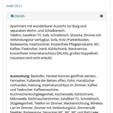
mehr (9 ) »
mehr (9 ) »
mehr (9 ) »
mehr (9 ) »
mehr (9 ) »
mehr (9 ) »
Details
Apartment mit wunderbarer Aussicht zur Burg und
separatem Wohn- und Schlafbereich.
Telefon, Satelliten TV, Safe, Schreibtisch, Sitzecke, Zimmer mit
Verbindungstür verfügbar, Sofa, Holz-/Parkettboden,
Badewanne, Haartrockner, Kostenfreie Pflegeprodukte, WC,
Kaffee-/Teekocher, Herd, Kühlschrank, Weckservice,
kostenfreier Internetanschluss (WLAN), großes Doppelbett.
Haustiere sind nicht erlaubt.
Ausstattung:
Backofen, Fenster können geöffnet werden,
Fernseher, Fußende der Betten offen, Föhn, Handtücher
vorhanden, Heizung, Internetanschluss im Zimmer, Kaffee
und Teekocher, Kaffeemaschine,
Kochnische/Kochgelegenheit, Küchenzeile, Kühlschrank,
Mikrowelle, Nichtraucherzimmer, Satelliten TV, Schreibtisch,
Sitzgelegenheit, Telefon im Zimmer, Weckeinrichtung, Wireless
Lan im Zimmer, Zimmer mit Verbindungstür, Zimmersafe
Sanitär:
Badewanne, Separates WC, WC, WC und Bad
Lage: