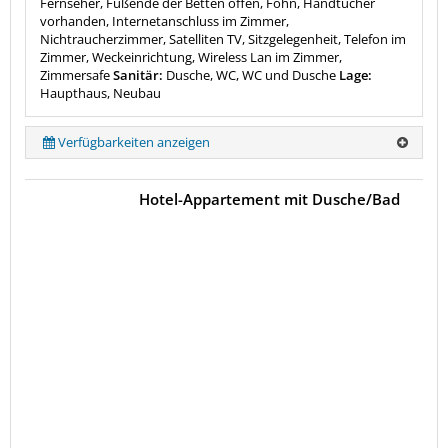
Fernseher, Fußende der Betten offen, Föhn, Handtücher
vorhanden, Internetanschluss im Zimmer,
Nichtraucherzimmer, Satelliten TV, Sitzgelegenheit, Telefon im
Zimmer, Weckeinrichtung, Wireless Lan im Zimmer,
Zimmersafe
Sanitär:
Dusche, WC, WC und Dusche
Lage:
Haupthaus, Neubau
Verfügbarkeiten anzeigen
Hotel-Appartement mit Dusche/Bad