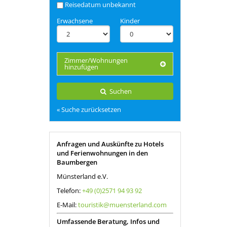
Reisedatum unbekannt
Erwachsene
Kinder
Zimmer/Wohnungen
hinzufügen
Suchen
« Suche zurücksetzen
Anfragen und Auskünfte zu Hotels
und Ferienwohnungen in den
Baumbergen
Münsterland e.V.
Telefon:
+49 (0)2571 94 93 92
E-Mail:
touristik@muensterland.com
Umfassende Beratung, Infos und