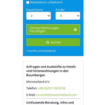
Reisedatum unbekannt
Erwachsene
Kinder
Zimmer/Wohnungen
hinzufügen
Suchen
« Suche zurücksetzen
Anfragen und Auskünfte zu Hotels
und Ferienwohnungen in den
Baumbergen
Münsterland e.V.
Telefon:
+49 (0)2571 94 93 92
E-Mail:
touristik@muensterland.com
Umfassende Beratung, Infos und