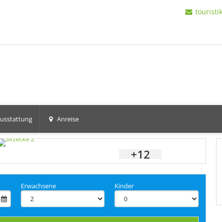
tourist
usstattung
Anreise
+12
Erwachsene
Kinder