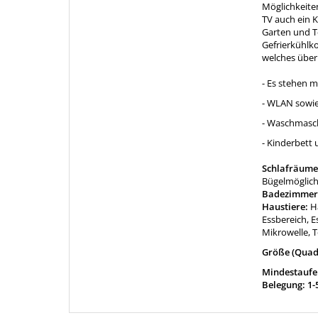
Möglichkeite
TV auch ein 
Garten und Te
Gefrierkühlk
welches über 
- Es stehen m
- WLAN sowie
- Waschmasch
- Kinderbett
Schlafräume
Bügelmöglich
Badezimmer
Haustiere:
H
Essbereich, E
Mikrowelle, 
Größe (Quad
Mindestaufen
Belegung: 1-