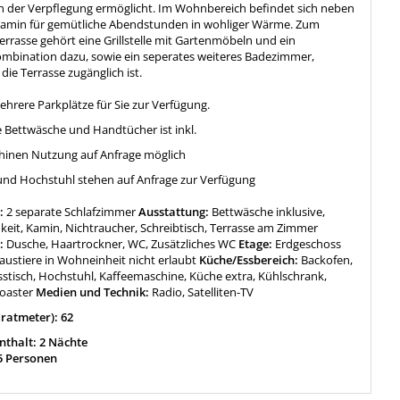
n der Verpflegung ermöglicht. Im Wohnbereich befindet sich neben
Kamin für gemütliche Abendstunden in wohliger Wärme. Zum
rrasse gehört eine Grillstelle mit Gartenmöbeln und ein
ombination dazu, sowie ein seperates weiteres Badezimmer,
die Terrasse zugänglich ist.
ehrere Parkplätze für Sie zur Verfügung.
 Bettwäsche und Handtücher ist inkl.
inen Nutzung auf Anfrage möglich
 und Hochstuhl stehen auf Anfrage zur Verfügung
:
2 separate Schlafzimmer
Ausstattung:
Bettwäsche inklusive,
keit, Kamin, Nichtraucher, Schreibtisch, Terrasse am Zimmer
:
Dusche, Haartrockner, WC, Zusätzliches WC
Etage:
Erdgeschoss
austiere in Wohneinheit nicht erlaubt
Küche/Essbereich:
Backofen,
sstisch, Hochstuhl, Kaffeemaschine, Küche extra, Kühlschrank,
Toaster
Medien und Technik:
Radio, Satelliten-TV
ratmeter): 62
thalt: 2 Nächte
5 Personen