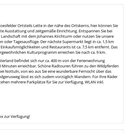
sfelder Ortsteils Lette in der nähe des Ortskerns, hier können Sie
ute Ausstattung und zeitgemäße Einrichtung. Entspannen Sie bei
r Landschaft mit dem Johannes Kirchturm oder nutzen Sie unsere
 oder Tagesausflüge. Der nächste Supermarkt liegt in ca. 1,5 km
Einkaufsmöglichkeiten und Restaurants ist ca. 7,5 km entfernt. Das
rgewöhnlichen Kulturprogramm erreichen Sie nach ca. 9 km.
sterland befindet sich nur ca. 400 m von der Ferienwohnung
 10 Minuten erreichbar. Schöne Radtouren führen zu den Wildpferden
i Nottuln, von wo aus Sie eine wunderbare Fernsicht über das
dgerusweg lässt es sich zudem vorzüglich Wandern. Für Ihre Räder
tehen mehrere Parkplätze für Sie zur Verfügung. WLAN inkl.
ox zur Verfügung!