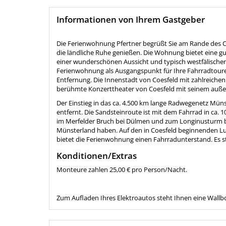
Informationen von Ihrem Gastgeber
Die Ferienwohnung Pfertner begrüßt Sie am Rande des Coe
die ländliche Ruhe genießen. Die Wohnung bietet eine g
einer wunderschönen Aussicht und typisch westfälische
Ferienwohnung als Ausgangspunkt für Ihre Fahrradtouren
Entfernung. Die Innenstadt von Coesfeld mit zahlreichen 
berühmte Konzerttheater von Coesfeld mit seinem auße
Der Einstieg in das ca. 4.500 km lange Radwegenetz Mün
entfernt. Die Sandsteinroute ist mit dem Fahrrad in ca.
im Merfelder Bruch bei Dülmen und zum Longinusturm be
Münsterland haben. Auf den in Coesfeld beginnenden Lu
bietet die Ferienwohnung einen Fahrradunterstand. Es s
Konditionen/Extras
Monteure zahlen 25,00 € pro Person/Nacht.
Zum Aufladen Ihres Elektroautos steht Ihnen eine Wallb