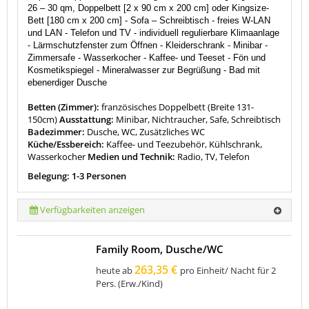
26 – 30 qm, Doppelbett [2 x 90 cm x 200 cm] oder Kingsize-
Bett [180 cm x 200 cm] - Sofa – Schreibtisch -
freies W-LAN
und LAN
-
Telefon und TV
- individuell regulierbare Klimaanlage
- Lärmschutzfenster zum Öffnen - Kleiderschrank - Minibar -
Zimmersafe - Wasserkocher - Kaffee- und Teeset -
Fön und
Kosmetikspiegel - Mineralwasser zur Begrüßung - Bad mit
ebenerdiger Dusche
Betten (Zimmer):
französisches Doppelbett (Breite 131-
150cm)
Ausstattung:
Minibar, Nichtraucher, Safe, Schreibtisch
Badezimmer:
Dusche, WC, Zusätzliches WC
Küche/Essbereich:
Kaffee- und Teezubehör, Kühlschrank,
Wasserkocher
Medien und Technik:
Radio, TV, Telefon
Belegung: 1-3 Personen
Verfügbarkeiten anzeigen
Family Room, Dusche/WC
263,35 €
heute ab
pro Einheit/ Nacht für 2
Pers. (Erw./Kind)