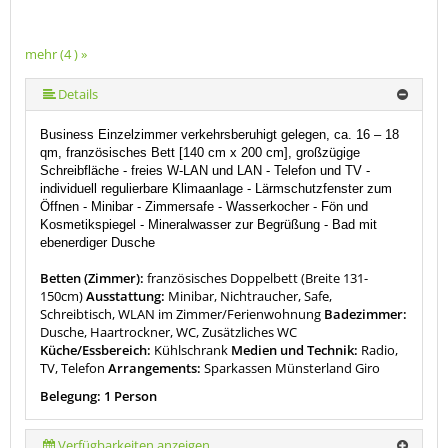
mehr (4 ) »
Details
Business Einzelzimmer verkehrsberuhigt gelegen, ca. 16 – 18
qm, französisches Bett [140 cm x 200 cm], großzügige
Schreibfläche -
freies W-LAN und LAN
-
Telefon und TV
-
individuell regulierbare Klimaanlage - Lärmschutzfenster zum
Öffnen - Minibar - Zimmersafe - Wasserkocher -
Fön und
Kosmetikspiegel - Mineralwasser zur Begrüßung - Bad mit
ebenerdiger Dusche
Betten (Zimmer):
französisches Doppelbett (Breite 131-
150cm)
Ausstattung:
Minibar, Nichtraucher, Safe,
Schreibtisch, WLAN im Zimmer/Ferienwohnung
Badezimmer:
Dusche, Haartrockner, WC, Zusätzliches WC
Küche/Essbereich:
Kühlschrank
Medien und Technik:
Radio,
TV, Telefon
Arrangements:
Sparkassen Münsterland Giro
Belegung: 1 Person
Verfügbarkeiten anzeigen