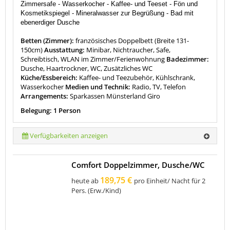
Zimmersafe - Wasserkocher -
Kaffee- und Teeset -
Fön und
Kosmetikspiegel - Mineralwasser zur Begrüßung - Bad mit
ebenerdiger Dusche
Betten (Zimmer):
französisches Doppelbett (Breite 131-
150cm)
Ausstattung:
Minibar, Nichtraucher, Safe,
Schreibtisch, WLAN im Zimmer/Ferienwohnung
Badezimmer:
Dusche, Haartrockner, WC, Zusätzliches WC
Küche/Essbereich:
Kaffee- und Teezubehör, Kühlschrank,
Wasserkocher
Medien und Technik:
Radio, TV, Telefon
Arrangements:
Sparkassen Münsterland Giro
Belegung: 1 Person
Verfügbarkeiten anzeigen
Comfort Doppelzimmer, Dusche/WC
189,75 €
heute ab
pro Einheit/ Nacht für 2
Pers. (Erw./Kind)