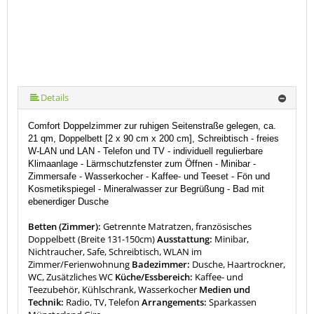
Details
Comfort Doppelzimmer zur ruhigen Seitenstraße gelegen, ca.
21 qm, Doppelbett [2 x 90 cm x 200 cm], Schreibtisch -
freies
W-LAN und LAN
-
Telefon und TV
- individuell regulierbare
Klimaanlage - Lärmschutzfenster zum Öffnen - Minibar -
Zimmersafe - Wasserkocher -
Kaffee- und Teeset -
Fön und
Kosmetikspiegel - Mineralwasser zur Begrüßung - Bad mit
ebenerdiger Dusche
Betten (Zimmer):
Getrennte Matratzen, französisches
Doppelbett (Breite 131-150cm)
Ausstattung:
Minibar,
Nichtraucher, Safe, Schreibtisch, WLAN im
Zimmer/Ferienwohnung
Badezimmer:
Dusche, Haartrockner,
WC, Zusätzliches WC
Küche/Essbereich:
Kaffee- und
Teezubehör, Kühlschrank, Wasserkocher
Medien und
Technik:
Radio, TV, Telefon
Arrangements:
Sparkassen