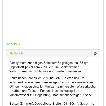
mehr (5 ) »
mehr (5 ) »
Details
Family room zur ruhigen Seitenstraße gelegen, ca. 53 qm,
Doppelbett [2 x 90 cm x 200 cm] im Schlafzimmer,
Wohnzimmer mit Schlafsofa und zweitem Fernseher
Schreibtisch -
freies W-LAN und LAN
-
Telefon und TV
-
individuell regulierbare Klimaanlage - Lärmschutzfenster zum
Öffnen - Kleiderschrank - Minibar - Zimmersafe - Wasserkocher
- Kaffee- und Teeset -
Fön und Kosmetikspiegel -
Mineralwasser zur Begrüßung - Bad mit ebenerdiger Dusche
Betten (Zimmer):
Doppelbett (Breite: 151-180cm), Getrennte