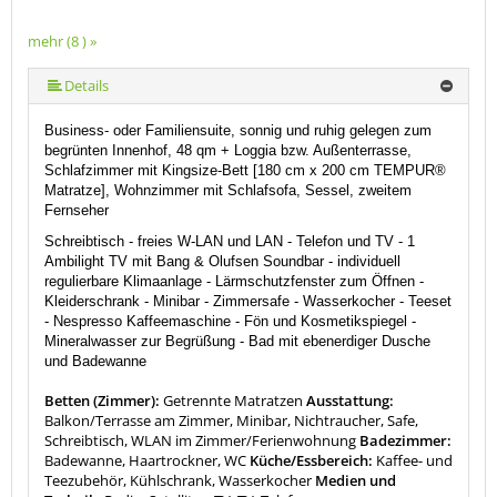
mehr (8 ) »
mehr (8 ) »
mehr (8 ) »
mehr (8 ) »
mehr (8 ) »
Details
Business- oder Familiensuite, sonnig und ruhig gelegen zum
begrünten Innenhof, 48 qm + Loggia bzw. Außenterrasse,
Schlafzimmer mit Kingsize-Bett [180 cm x 200 cm TEMPUR®
Matratze], Wohnzimmer mit Schlafsofa, Sessel, zweitem
Fernseher
Schreibtisch -
freies W-LAN und LAN
-
Telefon und TV
- 1
Ambilight TV mit Bang & Olufsen Soundbar - individuell
regulierbare Klimaanlage - Lärmschutzfenster zum Öffnen -
Kleiderschrank - Minibar - Zimmersafe - Wasserkocher - Teeset
- Nespresso Kaffeemaschine -
Fön und Kosmetikspiegel -
Mineralwasser zur Begrüßung - Bad mit ebenerdiger Dusche
und Badewanne
Betten (Zimmer):
Getrennte Matratzen
Ausstattung:
Balkon/Terrasse am Zimmer, Minibar, Nichtraucher, Safe,
Schreibtisch, WLAN im Zimmer/Ferienwohnung
Badezimmer:
Badewanne, Haartrockner, WC
Küche/Essbereich:
Kaffee- und
Teezubehör, Kühlschrank, Wasserkocher
Medien und