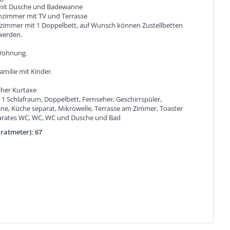
 mit Dusche und Badewanne
zimmer mit TV und Terrasse
fzimmer mit 1 Doppelbett, auf Wunsch können Zustellbetten
werden.
Wohnung.
milie mit Kinder.
icher Kurtaxe
:
1 Schlafraum, Doppelbett, Fernseher, Geschirrspüler,
ne, Küche separat, Mikrowelle, Terrasse am Zimmer, Toaster
arates WC, WC, WC und Dusche und Bad
ratmeter): 67