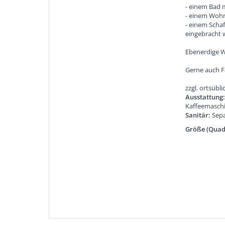
- einem Bad
- einem Wohn
- einem Scha
eingebracht 
Ebenerdige 
Gerne auch Fa
zzgl. ortsübl
Ausstattung
Kaffeemaschi
Sanitär:
Sep
Größe (Quad