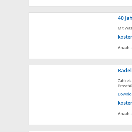
40 Ja
Mit Was
koste
Anzahl
Radel
Zahlrei
Broschü
Downlo
koste
Anzahl