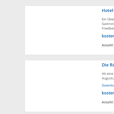
Hotel
Ein Übe
Gastron
Friedber
koste
Anzahl
Die R
Als ein
Augustu
Downlo
koste
Anzahl