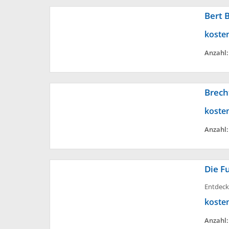
Bert 
koste
Anzahl
Brech
koste
Anzahl
Die F
Entdeck
koste
Anzahl