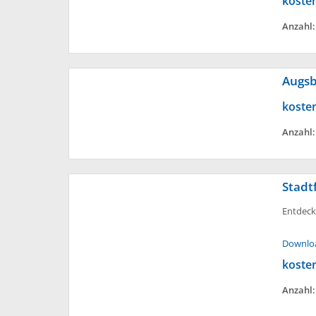
koste
Anzahl
Augsb
koste
Anzahl
Stadt
Entdeck
Downlo
koste
Anzahl