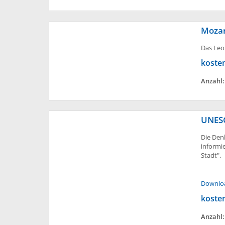
Mozar
Das Leo
koste
Anzahl
UNESC
Die Den
informi
Stadt".
Downlo
koste
Anzahl