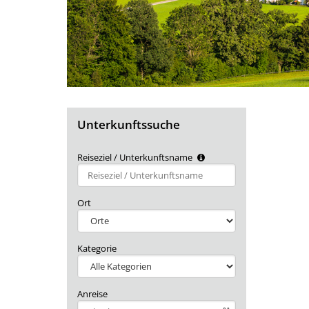
Unterkunftssuche
Reiseziel / Unterkunftsname
Type 2 or
more
characters
Ort
for
results.
Kategorie
Anreise