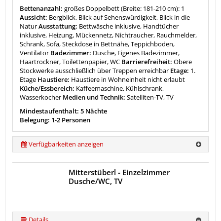
Bettenanzahl:
großes Doppelbett (Breite: 181-210 cm): 1
Aussicht:
Bergblick, Blick auf Sehenswürdigkeit, Blick in die
Natur
Ausstattung:
Bettwäsche inklusive, Handtücher
inklusive, Heizung, Mückennetz, Nichtraucher, Rauchmelder,
Schrank, Sofa, Steckdose in Bettnähe, Teppichboden,
Ventilator
Badezimmer:
Dusche, Eigenes Badezimmer,
Haartrockner, Toilettenpapier, WC
Barrierefreiheit:
Obere
Stockwerke ausschließlich über Treppen erreichbar
Etage:
1.
Etage
Haustiere:
Haustiere in Wohneinheit nicht erlaubt
Küche/Essbereich:
Kaffeemaschine, Kühlschrank,
Wasserkocher
Medien und Technik:
Satelliten-TV, TV
Mindestaufenthalt: 5 Nächte
Belegung: 1-2 Personen
Verfügbarkeiten anzeigen
Mitterstüberl - Einzelzimmer
Dusche/WC, TV
Details