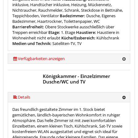
inklusive, Handtücher inklusive, Heizung, Mückennetz,
Nichtraucher, Rauchmelder, Schrank, Steckdose in Bettnähe,
Teppichboden, Ventilator
Badezimmer:
Dusche, Eigenes
Badezimmer, Haartrockner, Toilettenpapier, WC
Barrierefreiheit:
Obere Stockwerke ausschließlich über
Treppen erreichbar
Etage:
1. Etage
Haustiere:
Haustiere in
Wohneinheit nicht erlaubt
Küche/Essbereich:
Kühlschrank
Medien und Technik:
Satelliten-TV, TV
Verfügbarkeiten anzeigen
Königskammer - Einzelzimmer
Dusche/WC und TV
Details
Das freundlich gestaltete Zimmer im 1. Stock bietet
gemütlichen, ländlich-bayerischen Wohnkomfort in ruhiger
Atmosphäre. Das helle Zimmer ist mit zwei komfortablen
Einzelbetten, einem kleinen Tisch, Kühlschrank, Sat-TV sowie
kostenfreiem WLAN ausgestattet und eignet sich ideal für
Alleinreisende, Freunde oder kleinere Familien. Das eigene