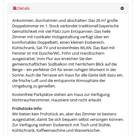
mehr (6 ) »
mehr (6 ) »
Details
Ankommen, durchatmen und abschalten: Das 26 m² große
Doppelzimmer im 1. Stock verbindet traditionell bayerische
Gemütlichkeit mit viel Platz zum Entspannen. Das helle
Zimmer mit rustikaler Holzgestaltung verfügt über ein
komfortables Doppelbett, einen kleinen Essbereich,
Kühlschrank, Sat-TV und kostenfreies WLAN. Das Bad mit
Fenster ist mit Dusche/WC, Föhn und Handtüchern
ausgestattet. Vom Flur aus erreichen Sie den
gemeinschaftlichen Südbalkon mit herrlichem Blick auf die
Berge – ein perfekter Ort für einen ruhigen Moment in der
Sonne. Auch die Terrasse am Haus für alle Gäste lädt dazu ein,
die frische Luft und die entspannte Atmosphäre der
Umgebung zu genießen.
Kostenfreie Parkplätze stehen am Haus zur Verfügung.
Nichtraucherzimmer, Haustiere sind nicht erlaubt.
Frühstücks-Info:
Wir bieten kein Frühstück an, aber das Zimmer ist bestens
ausgestattet, damit Sie sich bequem selbst versorgen können.
Zur Verfügung stehen: Essbereich mit Tisch und Stühle,
Kühlschrank, Kaffeemaschine und Wasserkocher.