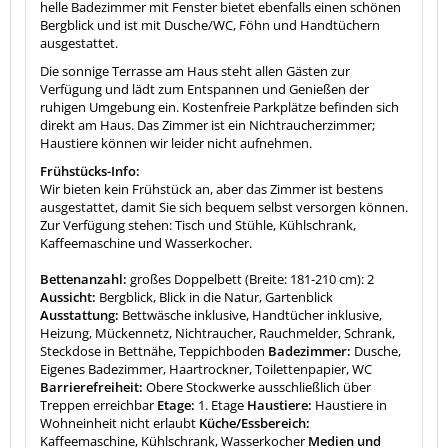
helle Badezimmer mit Fenster bietet ebenfalls einen schönen
Bergblick und ist mit Dusche/WC, Föhn und Handtüchern
ausgestattet.
Die sonnige Terrasse am Haus steht allen Gästen zur
Verfügung und lädt zum Entspannen und Genießen der
ruhigen Umgebung ein. Kostenfreie Parkplätze befinden sich
direkt am Haus. Das Zimmer ist ein Nichtraucherzimmer;
Haustiere können wir leider nicht aufnehmen.
Frühstücks-Info:
Wir bieten kein Frühstück an, aber das Zimmer ist bestens
ausgestattet, damit Sie sich bequem selbst versorgen können.
Zur Verfügung stehen: Tisch und Stühle, Kühlschrank,
Kaffeemaschine und Wasserkocher.
Bettenanzahl:
großes Doppelbett (Breite: 181-210 cm): 2
Aussicht:
Bergblick, Blick in die Natur, Gartenblick
Ausstattung:
Bettwäsche inklusive, Handtücher inklusive,
Heizung, Mückennetz, Nichtraucher, Rauchmelder, Schrank,
Steckdose in Bettnähe, Teppichboden
Badezimmer:
Dusche,
Eigenes Badezimmer, Haartrockner, Toilettenpapier, WC
Barrierefreiheit:
Obere Stockwerke ausschließlich über
Treppen erreichbar
Etage:
1. Etage
Haustiere:
Haustiere in
Wohneinheit nicht erlaubt
Küche/Essbereich:
Kaffeemaschine, Kühlschrank, Wasserkocher
Medien und