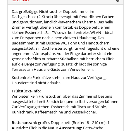
Das großzügige Nichtraucher-Doppelzimmer im
Dachgeschoss (2. Stock) überzeugt mit freundlichen Farben
und gemütlichem, ländlich-bayerischem Charme. Das helle
Zimmer verfügt über ein komfortables Doppelbett, einen
kleinen Essbereich, Sat-TV sowie kostenfreies WLAN – ideal
zum Entspannen nach einem aktiven Urlaubstag. Das
Badezimmer ist mit Dusche/WC, Föhn und Handtüchern
ausgestattet. Ein Dachfenster sorgt für viel Tageslicht und eine
angenehme Atmosphäre. Auf der Etage darunter steht ein
gemeinschaftlich nutzbarer Südbalkon mit herrlichem Blick
auf die Berge zur Verfügung, zusätzlich lädt die sonnige
Terrasse am Haus alle Gäste zum Verweilen ein.
Kostenfreie Parkplätze stehen am Haus zur Verfügung.
Haustiere sind nicht erlaubt.
Frühstücks-Info:
Wir bieten kein Frühstück an, aber das Zimmer ist bestens
ausgestattet, damit Sie sich bequem selbst versorgen können.
Zur Verfügung stehen: Essbereich mit Tisch und Stühle,
Kühlschrank, Kaffeemaschine und Wasserkocher.
Bettenanzahl:
großes Doppelbett (Breite: 181-210 cm): 1
Aussicht:
Blick in die Natur
Ausstattung:
Bettwäsche