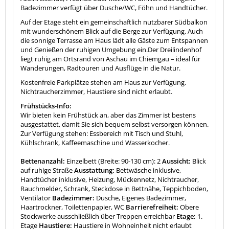
Badezimmer verfügt über Dusche/WC, Föhn und Handtücher.
Auf der Etage steht ein gemeinschaftlich nutzbarer Südbalkon
mit wunderschönem Blick auf die Berge zur Verfügung. Auch
die sonnige Terrasse am Haus lädt alle Gäste zum Entspannen
und Genießen der ruhigen Umgebung ein.Der Dreilindenhof
liegt ruhig am Ortsrand von
Aschau im Chiemgau
– ideal für
Wanderungen, Radtouren und Ausflüge in die Natur.
Kostenfreie Parkplätze stehen am Haus zur Verfügung.
Nichtraucherzimmer, Haustiere sind nicht erlaubt.
Frühstücks-Info:
Wir bieten kein Frühstück an, aber das Zimmer ist bestens
ausgestattet, damit Sie sich bequem selbst versorgen können.
Zur Verfügung stehen: Essbereich mit Tisch und Stuhl,
Kühlschrank, Kaffeemaschine und Wasserkocher.
Bettenanzahl:
Einzelbett (Breite: 90-130 cm): 2
Aussicht:
Blick
auf ruhige Straße
Ausstattung:
Bettwäsche inklusive,
Handtücher inklusive, Heizung, Mückennetz, Nichtraucher,
Rauchmelder, Schrank, Steckdose in Bettnähe, Teppichboden,
Ventilator
Badezimmer:
Dusche, Eigenes Badezimmer,
Haartrockner, Toilettenpapier, WC
Barrierefreiheit:
Obere
Stockwerke ausschließlich über Treppen erreichbar
Etage:
1.
Etage
Haustiere:
Haustiere in Wohneinheit nicht erlaubt