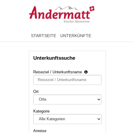
STARTSEITE
UNTERKÜNFTE
Unterkunftssuche
Reiseziel / Unterkunftsname
Type 2 or
more
characters
Ort
for
results.
Kategorie
Anreise