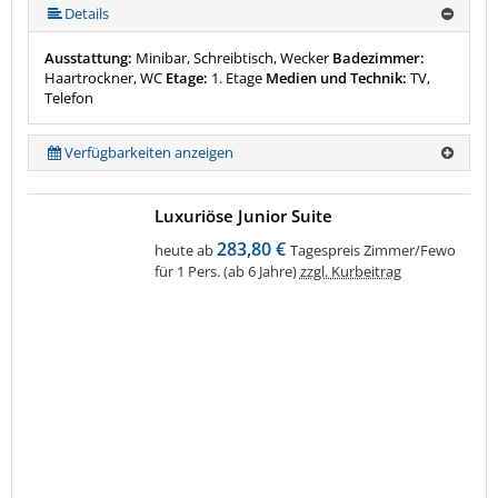
mehr (6 ) »
mehr (6 ) »
Details
Ausstattung:
Minibar, Schreibtisch, Wecker
Badezimmer:
Haartrockner, WC
Etage:
1. Etage
Medien und Technik:
TV,
Telefon
Verfügbarkeiten anzeigen
Luxuriöse Junior Suite
283,80 €
heute ab
Tagespreis Zimmer/Fewo
für 1 Pers. (ab 6 Jahre)
zzgl. Kurbeitrag