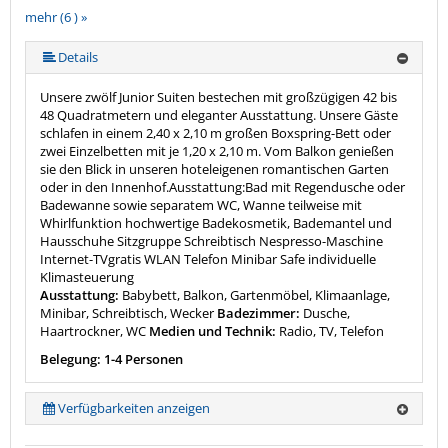
mehr (6 ) »
mehr (6 ) »
mehr (6 ) »
Details
Unsere zwölf Junior Suiten bestechen mit großzügigen 42 bis
48 Quadratmetern und eleganter Ausstattung. Unsere Gäste
schlafen in einem 2,40 x 2,10 m großen Boxspring-Bett oder
zwei Einzelbetten mit je 1,20 x 2,10 m. Vom Balkon genießen
sie den Blick in unseren hoteleigenen romantischen Garten
oder in den Innenhof.Ausstattung:Bad mit Regendusche oder
Badewanne sowie separatem WC, Wanne teilweise mit
Whirlfunktion hochwertige Badekosmetik, Bademantel und
Hausschuhe Sitzgruppe Schreibtisch Nespresso-Maschine
Internet-TVgratis WLAN Telefon Minibar Safe individuelle
Klimasteuerung
Ausstattung:
Babybett, Balkon, Gartenmöbel, Klimaanlage,
Minibar, Schreibtisch, Wecker
Badezimmer:
Dusche,
Haartrockner, WC
Medien und Technik:
Radio, TV, Telefon
Belegung: 1-4 Personen
Verfügbarkeiten anzeigen