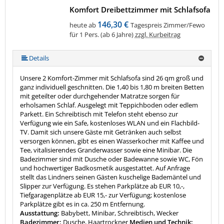
Komfort Dreibettzimmer mit Schlafsofa
146,30 €
heute ab
Tagespreis Zimmer/Fewo
für 1 Pers. (ab 6 Jahre)
zzgl. Kurbeitrag
Details
Unsere 2 Komfort-Zimmer mit Schlafsofa sind 26 qm groß und
ganz individuell geschnitten. Die 1,40 bis 1,80 m breiten Betten
mit geteilter oder durchgehender Matratze sorgen für
erholsamen Schlaf. Ausgelegt mit Teppichboden oder edlem
Parkett. Ein Schreibtisch mit Telefon steht ebenso zur
Verfügung wie ein Safe, kostenloses WLAN und ein Flachbild-
TV. Damit sich unsere Gäste mit Getränken auch selbst
versorgen können, gibt es einen Wasserkocher mit Kaffee und
Tee, vitalisierendes Granderwasser sowie eine Minibar. Die
Badezimmer sind mit Dusche oder Badewanne sowie WC, Fön
und hochwertiger Badkosmetik ausgestattet. Auf Anfrage
stellt das Lindners seinen Gästen kuschelige Bademäntel und
Slipper zur Verfügung. Es stehen Parkplätze ab EUR 10,-,
Tiefgaragenplätze ab EUR 15,- zur Verfügung; kostenlose
Parkplätze gibt es in ca. 250 m Entfernung.
Ausstattung:
Babybett, Minibar, Schreibtisch, Wecker
Badezimmer:
Dusche, Haartrockner
Medien und Technik: