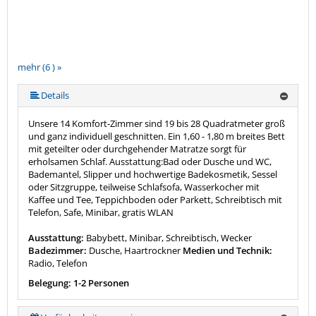
mehr (6 ) »
mehr (6 ) »
mehr (6 ) »
Details
Unsere 14 Komfort-Zimmer sind 19 bis 28 Quadratmeter groß
und ganz individuell geschnitten. Ein 1,60 - 1,80 m breites Bett
mit geteilter oder durchgehender Matratze sorgt für
erholsamen Schlaf. Ausstattung:Bad oder Dusche und WC,
Bademantel, Slipper und hochwertige Badekosmetik, Sessel
oder Sitzgruppe, teilweise Schlafsofa, Wasserkocher mit
Kaffee und Tee, Teppichboden oder Parkett, Schreibtisch mit
Telefon, Safe, Minibar, gratis WLAN
Ausstattung:
Babybett, Minibar, Schreibtisch, Wecker
Badezimmer:
Dusche, Haartrockner
Medien und Technik:
Radio, Telefon
Belegung: 1-2 Personen