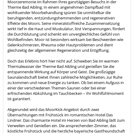
Moorzeremonie im Rahmen Ihres ganztägigen Besuchs in der
Therme Bad Aibling. In einem angenehmen Dampfbad mit
wohltuender Moorbehandlung spüren Sie unmittelbar die
beruhigenden, entzündungshemmenden und regenerativen
Effekte des Moors. Seine mineralstoffreiche Zusammensetzung
wirkt tief in die Haut und Muskulatur, löst Verspannungen, fördert
die Durchblutung und schenkt ein unvergleichliches Gefühl von
Wohlbefinden. Moor ist besonders wirksam bei Beschwerden wie
Gelenkschmerzen, Rheuma oder Hautproblemen und dient
gleichzeitig der allgemeinen Regeneration und Entgiftung.
Doch das Erlebnis hört hier nicht auf. Schweben Sie im warmen
Thermalwasser der Therme Bad Aibling und genießen Sie die
entspannende Wirkung auf Körper und Geist. Die großzügige
Saunalandschaft bietet Ihnen zahlreiche Möglichkeiten, zur Ruhe
zu kommen und neue Energie zu tanken. Ob bei einem Aufguss in
einer der verschiedenen Themen-Saunen oder bei einer
erfrischenden Abkühlung im Tauchbecken – Ihr Wohlfühlmoment
ist garantiert.
Abgerundet wird das MoorKick-Angebot durch zwei
Übernachtungen mit Frühstück im romantischen Hotel Das
Lindner. Das charmante Hotel im Herzen von Bad Aibling lädt zum
Verweilen und Genießen ein. Die ansprechenden Zimmer, das
köstliche Frühstück und die herzliche bayerische Gastfreundschaft