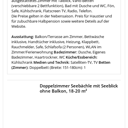
ausgestattetes Zimmer mit Talblick, Vario-Betten
(verschiebbare 2 Bettfunktion), Bad mit Dusche und WC, Fön,
Safe, Kühlschrank, Flatscreen TV, Radio, Telefon.
Die Preise gelten in der Nebensaison. Preis für Haustier und
für zubuchbare Halbpension sowie weitere Deteils auf der
Website.
Ausstattung:
Balkon/Terrasse am Zimmer, Bettwäsche
inklusive, Handtücher inklusive, Heizung, Klappbett,
Rauchmelder, Safe, Schlafsofa (2 Personen), WLAN im
Zimmer/Ferienwohnung
Badezimmer:
Dusche, Eigenes
Badezimmer, Haartrockner, WC
Küche/Essbereich:
Kühlschrank
Medien und Technik:
Satelliten-TV, TV
Betten
(Zimmer):
Doppelbett (Breite: 151-180cm): 1
Doppelzimmer Seebächle mit Seeblick
ohne Balkon, 18-20 m²