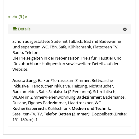
mehr (5 ) »
mehr (5 ) »
Details
Schön ausgestattete Suite mit Talblick, Bad mit Badewanne
und separatem WC, Fön, Safe, Kühlschrank, Flatscreen TV,
Radio, Telefon.
Die Preise gelten in der Nebensaison. Preis für Haustier und
für zubuchbare Halbpension sowie weitere Deteils auf der
Website.
Ausstattung:
Balkon/Terrasse am Zimmer, Bettwäsche
inklusive, Handtücher inklusive, Heizung, Nichtraucher,
Rauchmelder, Safe, Schlafsofa (2 Personen), Schreibtisch,
WLAN im Zimmer/Ferienwohnung
Badezimmer:
Bademantel,
Dusche, Eigenes Badezimmer, Haartrockner, WC
Küche/Essbereich:
Kühlschrank
Medien und Technik:
Satelliten-TV, TV, Telefon
Betten (Zimmer):
Doppelbett (Breite:
151-180cm): 1