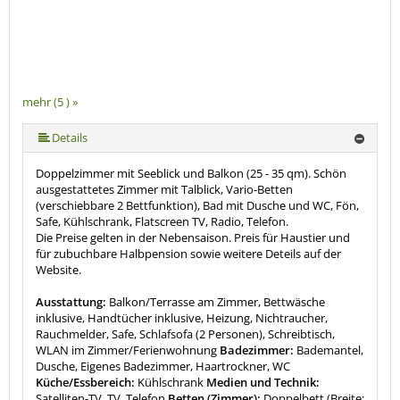
mehr (5 ) »
mehr (5 ) »
Details
Doppelzimmer mit Seeblick und Balkon (25 - 35 qm). Schön
ausgestattetes Zimmer mit Talblick, Vario-Betten
(verschiebbare 2 Bettfunktion), Bad mit Dusche und WC, Fön,
Safe, Kühlschrank, Flatscreen TV, Radio, Telefon.
Die Preise gelten in der Nebensaison. Preis für Haustier und
für zubuchbare Halbpension sowie weitere Deteils auf der
Website.
Ausstattung:
Balkon/Terrasse am Zimmer, Bettwäsche
inklusive, Handtücher inklusive, Heizung, Nichtraucher,
Rauchmelder, Safe, Schlafsofa (2 Personen), Schreibtisch,
WLAN im Zimmer/Ferienwohnung
Badezimmer:
Bademantel,
Dusche, Eigenes Badezimmer, Haartrockner, WC
Küche/Essbereich:
Kühlschrank
Medien und Technik:
Satelliten-TV, TV, Telefon
Betten (Zimmer):
Doppelbett (Breite: