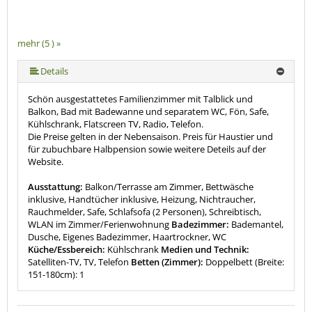
mehr (5 ) »
mehr (5 ) »
Details
Schön ausgestattetes Familienzimmer mit Talblick und
Balkon, Bad mit Badewanne und separatem WC, Fön, Safe,
Kühlschrank, Flatscreen TV, Radio, Telefon.
Die Preise gelten in der Nebensaison. Preis für Haustier und
für zubuchbare Halbpension sowie weitere Deteils auf der
Website.
Ausstattung:
Balkon/Terrasse am Zimmer, Bettwäsche
inklusive, Handtücher inklusive, Heizung, Nichtraucher,
Rauchmelder, Safe, Schlafsofa (2 Personen), Schreibtisch,
WLAN im Zimmer/Ferienwohnung
Badezimmer:
Bademantel,
Dusche, Eigenes Badezimmer, Haartrockner, WC
Küche/Essbereich:
Kühlschrank
Medien und Technik:
Satelliten-TV, TV, Telefon
Betten (Zimmer):
Doppelbett (Breite:
151-180cm): 1