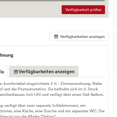
Verfügbarkeit prüfen
Verfügbarkeiten anzeigen
ohnung
Verfügbarkeiten anzeigen
ls
e, komfortabel eingerichtete 3 ½ - Zimmerwohnung. Nahe
 und der Postautostation. Sie befindet sich im 5. Stock
amilienhauses (mit Lift) und verfügt über einen Süd-Balkon.
 verfügt über zwei separate Schlafzimmern, ein
immer, eine Küche, eine Dusche und ein separates WC. Die
ine ist von der Marke "Delizio".