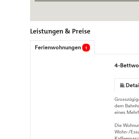
Leistungen & Preise
Ferienwohnungen
1
4-Bettw
mehr (11 ) »
mehr (11 ) »
mehr (11 ) »
mehr (11 ) »
mehr (11 ) »
mehr (11 ) »
mehr (11 ) »
Detai
Grosszügig
dem Bahnhof
eines Mehrf
Die Wohnung
Wohn-/Essz
Kaffeemasch