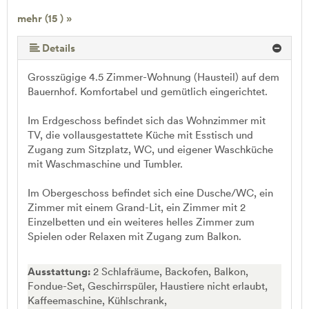
mehr (15 ) »
mehr (15 ) »
mehr (15 ) »
mehr (15 ) »
mehr (15 ) »
mehr (15 ) »
mehr (15 ) »
mehr (15 ) »
mehr (15 ) »
mehr (15 ) »
mehr (15 ) »
mehr (15 ) »
Details
Grosszügige 4.5 Zimmer-Wohnung (Hausteil) auf dem
Bauernhof. Komfortabel und gemütlich eingerichtet.
Im Erdgeschoss befindet sich das Wohnzimmer mit
TV, die vollausgestattete Küche mit Esstisch und
Zugang zum Sitzplatz, WC, und eigener Waschküche
mit Waschmaschine und Tumbler.
Im Obergeschoss befindet sich eine Dusche/WC, ein
Zimmer mit einem Grand-Lit, ein Zimmer mit 2
Einzelbetten und ein weiteres helles Zimmer zum
Spielen oder Relaxen mit Zugang zum Balkon.
Ausstattung:
2 Schlafräume, Backofen, Balkon,
Fondue-Set, Geschirrspüler, Haustiere nicht erlaubt,
Kaffeemaschine, Kühlschrank,