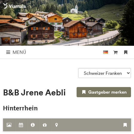
MENÜ
B&B Jrene Aebli
Gastgeber merken
Hinterrhein