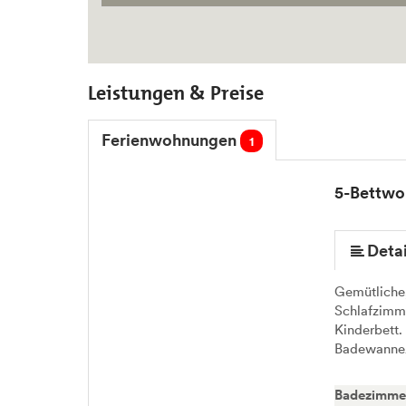
Leistungen & Preise
Ferienwohnungen
1
5-Bettw
mehr (6 ) »
mehr (6 ) »
Detai
Gemütliche
Schlafzimme
Kinderbett.
Badewanne
Badezimme