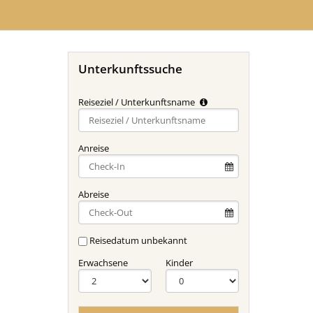
Unterkunftssuche
Reiseziel / Unterkunftsname
Type 2 or
more
characters
Anreise
for
results.
Abreise
Reisedatum unbekannt
Erwachsene
Kinder