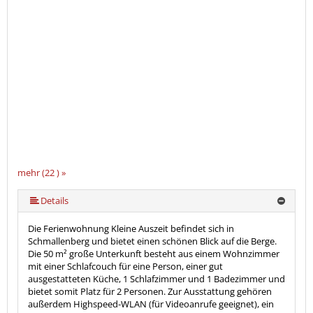
mehr (22 ) »
mehr (22 ) »
mehr (22 ) »
mehr (22 ) »
mehr (22 ) »
mehr (22 ) »
mehr (22 ) »
mehr (22 ) »
mehr (22 ) »
mehr (22 ) »
mehr (22 ) »
mehr (22 ) »
mehr (22 ) »
mehr (22 ) »
mehr (22 ) »
mehr (22 ) »
mehr (22 ) »
mehr (22 ) »
mehr (22 ) »
Details
Die Ferienwohnung Kleine Auszeit befindet sich in
Schmallenberg und bietet einen schönen Blick auf die Berge.
Die 50 m² große Unterkunft besteht aus einem Wohnzimmer
mit einer Schlafcouch für eine Person, einer gut
ausgestatteten Küche, 1 Schlafzimmer und 1 Badezimmer und
bietet somit Platz für 2 Personen. Zur Ausstattung gehören
außerdem Highspeed-WLAN (für Videoanrufe geeignet), ein