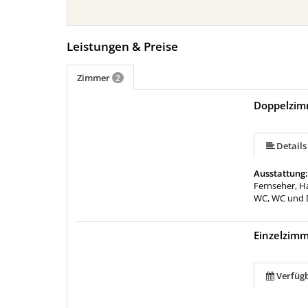
Leistungen & Preise
Zimmer
2
Doppelzim
Details
Ausstattung
Fernseher, H
WC, WC und 
Einzelzim
Verfüg