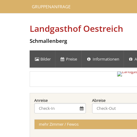
GRUPPENANFRAGE
Landgasthof Oestreich
Schmallenberg
Bilder
Preise
Informationen
A
Anreise
Abreise
mehr Zimmer / Fewos