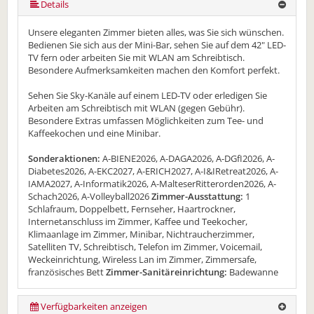
Details
Unsere eleganten Zimmer bieten alles, was Sie sich wünschen.
Bedienen Sie sich aus der Mini-Bar, sehen Sie auf dem 42" LED-
TV fern oder arbeiten Sie mit WLAN am Schreibtisch.
Besondere Aufmerksamkeiten machen den Komfort perfekt.
Sehen Sie Sky-Kanäle auf einem LED-TV oder erledigen Sie
Arbeiten am Schreibtisch mit WLAN (gegen Gebühr).
Besondere Extras umfassen Möglichkeiten zum Tee- und
Kaffeekochen und eine Minibar.
Sonderaktionen:
A-BIENE2026, A-DAGA2026, A-DGfI2026, A-
Diabetes2026, A-EKC2027, A-ERICH2027, A-I&IRetreat2026, A-
IAMA2027, A-Informatik2026, A-MalteserRitterorden2026, A-
Schach2026, A-Volleyball2026
Zimmer-Ausstattung:
1
Schlafraum, Doppelbett, Fernseher, Haartrockner,
Internetanschluss im Zimmer, Kaffee und Teekocher,
Klimaanlage im Zimmer, Minibar, Nichtraucherzimmer,
Satelliten TV, Schreibtisch, Telefon im Zimmer, Voicemail,
Weckeinrichtung, Wireless Lan im Zimmer, Zimmersafe,
französisches Bett
Zimmer-Sanitäreinrichtung:
Badewanne
Verfügbarkeiten anzeigen