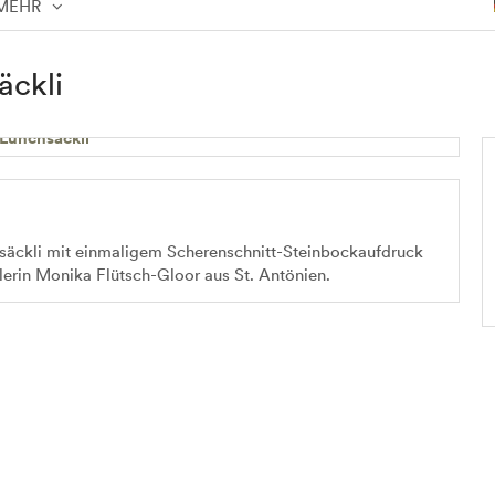
MEHR
äckli
äckli mit einmaligem Scherenschnitt-Steinbockaufdruck
lerin Monika Flütsch-Gloor aus St. Antönien.