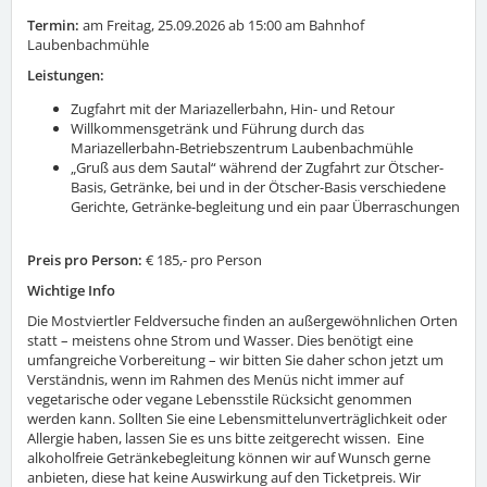
Termin:
am Freitag, 25.09.2026 ab 15:00 am Bahnhof
Laubenbachmühle
Leistungen:
Zugfahrt mit der Mariazellerbahn, Hin- und Retour
Willkommensgetränk und Führung durch das
Mariazellerbahn-Betriebszentrum Laubenbachmühle
„Gruß aus dem Sautal“ während der Zugfahrt zur Ötscher-
Basis, Getränke, bei und in der Ötscher-Basis verschiedene
Gerichte, Getränke-begleitung und ein paar Überraschungen
Preis pro Person:
€ 185,- pro Person
Wichtige Info
Die Mostviertler Feldversuche finden an außergewöhnlichen Orten
statt – meistens ohne Strom und Wasser. Dies benötigt eine
umfangreiche Vorbereitung – wir bitten Sie daher schon jetzt um
Verständnis, wenn im Rahmen des Menüs nicht immer auf
vegetarische oder vegane Lebensstile Rücksicht genommen
werden kann. Sollten Sie eine Lebensmittelunverträglichkeit oder
Allergie haben, lassen Sie es uns bitte zeitgerecht wissen. Eine
alkoholfreie Getränkebegleitung können wir auf Wunsch gerne
anbieten, diese hat keine Auswirkung auf den Ticketpreis. Wir