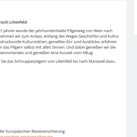
nach Lilienfeld
ert Jahren wurde der jahrhundertealte Pilgerweg von Wien nach
s nehmen wir zum Anlass, entlang des Weges Geschichte und Kultur
drucksvolle Kulturstätten, genießen Ein- und Ausblicke, erfahren
n das Pilgern selbst mit allen Sinnen. Und dabei genießen wir die
penvorlandes und genießen eine Auszeit vom Alltag.
Sie das Schnupperpilgern von Lilienfeld bis nach Mariazell dazu.
der Europäischen Reiseversicherung:
opaeischen-reiseversicherung