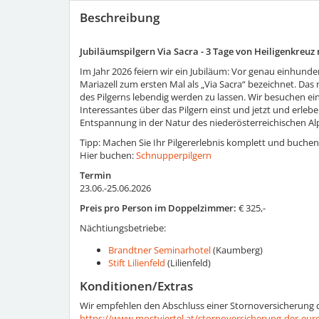
Beschreibung
Jubiläumspilgern Via Sacra - 3 Tage von Heiligenkreuz 
Im Jahr 2026 feiern wir ein Jubiläum: Vor genau einhund
Mariazell zum ersten Mal als „Via Sacra“ bezeichnet. Da
des Pilgerns lebendig werden zu lassen. Wir besuchen ein
Interessantes über das Pilgern einst und jetzt und erlebe
Entspannung in der Natur des niederösterreichischen Al
Tipp: Machen Sie Ihr Pilgererlebnis komplett und buchen 
Hier buchen:
Schnupperpilgern
Termin
23.06.-25.06.2026
Preis pro Person im Doppelzimmer:
€ 325,-
Nächtiungsbetriebe:
Brandtner Seminarhotel
(Kaumberg)
Stift Lilienfeld
(Lilienfeld)
Konditionen/Extras
Wir empfehlen den Abschluss einer Stornoversicherung 
https://www.mostviertel.at/stornoversicherung-der-eur