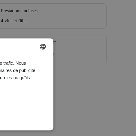
Prestations incluses
4 vins et flûtes
Pourrait aussi vous intéresser
e trafic. Nous
ENGLISH
naires de publicité
FRANÇAIS
urnies ou qu"ils
DEUTSCH