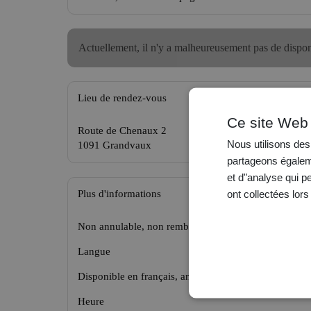
Actuellement, il n'y a malheureusement pas de disponi
Lieu de rendez-vous
Ce site Web 
Route de Chenaux 2
Nous utilisons des 
1091 Grandvaux
partageons égaleme
et d"analyse qui p
ont collectées lors
Plus d'informations
Non annulable, non remboursable, non modifiable.
Langue
Disponible en français, anglais, allemand
Heure