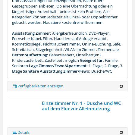
und Ausstattungen für Einzelpersonen, Paare oder
Gästegruppen anbieten. Ob eine Übernachtung oder ein
längerfristiger Aufenthalt - beides ist kein Problem. Alle
Kategorien können jederzeit als Einzel- oder Doppelzimmer
gebucht werden. Haustiere kostenfrei willkommen.
Ausstattung Zimmer:
Allergikerfreundlich, DVD-Player,
Fernseher Kabel, Föhn, Haustiere auf Anfrage erlaubt,
Kosmetikspiegel, Nichtraucherzimmer, Online-Buchung, Safe,
Schreibtisch, Sitzgelegenheit, WLAN im Zimmer, Zimmersafe
Betten/Aufbettung:
Babyreisebett, Einzelbett(en),
Kinderzustellbett, Zustellbett möglich
Geeignet für:
Familie,
Senioren
Lage Zimmer/Fewo/Apartment:
1. Etage, 2. Etage, 3.
Etage
Sanitäre Ausstattung Zimmer/Fewo:
Dusche/WC
Verfügbarkeiten anzeigen
Einzelzimmer Nr. 1 - Dusche und WC
auf dem Flur zur Alleinnutzung
Details