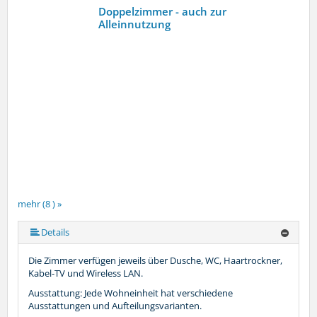
Doppelzimmer - auch zur
Alleinnutzung
mehr (8 ) »
mehr (8 ) »
mehr (8 ) »
mehr (8 ) »
mehr (8 ) »
Details
Die Zimmer verfügen jeweils über Dusche, WC, Haartrockner,
Kabel-TV und Wireless LAN.
Ausstattung: Jede Wohneinheit hat verschiedene
Ausstattungen und Aufteilungsvarianten.