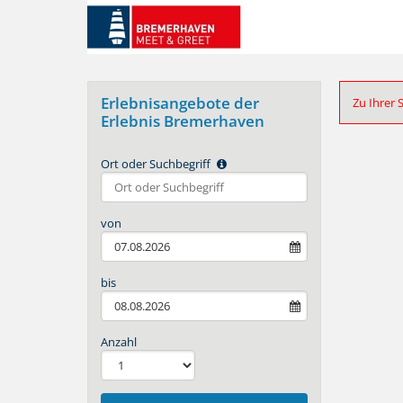
Erlebnisangebote der
Zu Ihrer 
Erlebnis Bremerhaven
Ort oder Suchbegriff
Type 2 or
more
characters
von
for
results.
bis
Anzahl