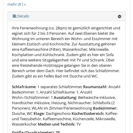
mehr (8 ) »
mehr (8 ) »
mehr (8 ) »
mehr (8 ) »
mehr (8 ) »
Details
Ihre Ferienwohnung (ca. 28qm) ist gemütlich eingerichtet und
eignet sich für 2 bis 3 Personen. Auf zwei Ebenen bietet die
Wohnung im unteren Bereich ein Wohn- und Esszimmer mit
kleinem Esstisch und Kochnische. Zur Ausstattung gehören
eine Kaffeemaschine (Filter), Wasserkocher, Mikrowelle,
Kochplatten und Kühlschrank. Zudem gibt es hier ein Sofa
und eine weitere Sitzgelegenheit mit TV und Schrank. Über
eine freistehende Holztreppe gelangen Sie in den oberen
Bereich unter dem Dach. Hier befindet sich das Schlafzimmer.
Zudem gibt es ein helles Bad mit Dusche und WC.
Schlafräume:
1 separates Schlafzimmer
Raumanzahl:
Anzahl
Badezimmer: 1, Anzahl Schlafräume: 1, Anzahl
Wohn-/Schlafzimmer: 1
Ausstattung:
Bettwäsche inklusive,
Handtücher inklusive, Heizung, Nichtraucher, Schlafsofa (2
Personen), WLAN im Zimmer/Ferienwohnung
Badezimmer:
Dusche, WC
Etage:
Dachgeschoss
Küche/Essbereich:
Kaffee-
und Teezubehör, Kaffeemaschine, Küchenzeile, Mikrowelle,
Wasserkocher
Medien und Technik:
TV
Größe (Quadratmeter): 28