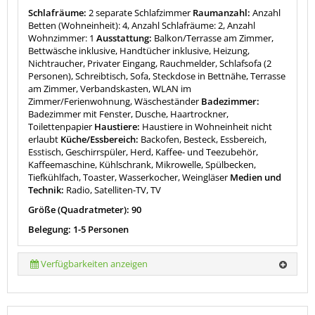
Schlafräume:
2 separate Schlafzimmer
Raumanzahl:
Anzahl
Betten (Wohneinheit): 4, Anzahl Schlafräume: 2, Anzahl
Wohnzimmer: 1
Ausstattung:
Balkon/Terrasse am Zimmer,
Bettwäsche inklusive, Handtücher inklusive, Heizung,
Nichtraucher, Privater Eingang, Rauchmelder, Schlafsofa (2
Personen), Schreibtisch, Sofa, Steckdose in Bettnähe, Terrasse
am Zimmer, Verbandskasten, WLAN im
Zimmer/Ferienwohnung, Wäscheständer
Badezimmer:
Badezimmer mit Fenster, Dusche, Haartrockner,
Toilettenpapier
Haustiere:
Haustiere in Wohneinheit nicht
erlaubt
Küche/Essbereich:
Backofen, Besteck, Essbereich,
Esstisch, Geschirrspüler, Herd, Kaffee- und Teezubehör,
Kaffeemaschine, Kühlschrank, Mikrowelle, Spülbecken,
Tiefkühlfach, Toaster, Wasserkocher, Weingläser
Medien und
Technik:
Radio, Satelliten-TV, TV
Größe (Quadratmeter): 90
Belegung: 1-5 Personen
Verfügbarkeiten anzeigen