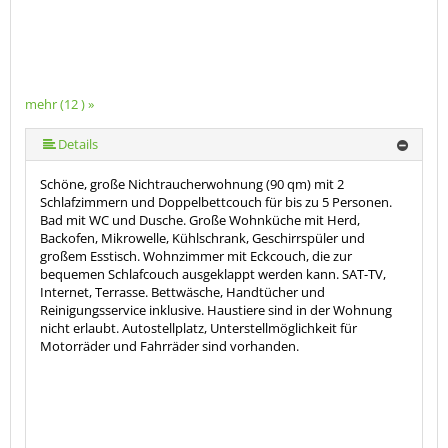
mehr (12 ) »
mehr (12 ) »
mehr (12 ) »
mehr (12 ) »
mehr (12 ) »
mehr (12 ) »
mehr (12 ) »
mehr (12 ) »
mehr (12 ) »
Details
Schöne, große Nichtraucherwohnung (90 qm) mit 2
Schlafzimmern und Doppelbettcouch für bis zu 5 Personen.
Bad mit WC und Dusche. Große Wohnküche mit Herd,
Backofen, Mikrowelle, Kühlschrank, Geschirrspüler und
großem Esstisch. Wohnzimmer mit Eckcouch, die zur
bequemen Schlafcouch ausgeklappt werden kann. SAT-TV,
Internet, Terrasse. Bettwäsche, Handtücher und
Reinigungsservice inklusive. Haustiere sind in der Wohnung
nicht erlaubt. Autostellplatz, Unterstellmöglichkeit für
Motorräder und Fahrräder sind vorhanden.