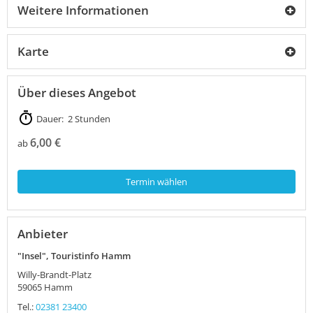
Weitere Informationen
Karte
Über dieses Angebot
Dauer: 2 Stunden
6,00 €
ab
Termin wählen
Anbieter
"Insel", Touristinfo Hamm
Willy-Brandt-Platz
59065
Hamm
Tel.:
02381 23400