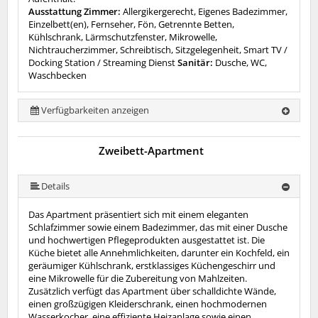
Ausstattung Zimmer:
Allergikergerecht, Eigenes Badezimmer,
Einzelbett(en), Fernseher, Fön, Getrennte Betten,
Kühlschrank, Lärmschutzfenster, Mikrowelle,
Nichtraucherzimmer, Schreibtisch, Sitzgelegenheit, Smart TV /
Docking Station / Streaming Dienst
Sanitär:
Dusche, WC,
Waschbecken
Verfügbarkeiten anzeigen
Zweibett-Apartment
Details
Das Apartment präsentiert sich mit einem eleganten
Schlafzimmer sowie einem Badezimmer, das mit einer Dusche
und hochwertigen Pflegeprodukten ausgestattet ist. Die
Küche bietet alle Annehmlichkeiten, darunter ein Kochfeld, ein
geräumiger Kühlschrank, erstklassiges Küchengeschirr und
eine Mikrowelle für die Zubereitung von Mahlzeiten.
Zusätzlich verfügt das Apartment über schalldichte Wände,
einen großzügigen Kleiderschrank, einen hochmodernen
Wasserkocher, eine effiziente Heizanlage sowie einen