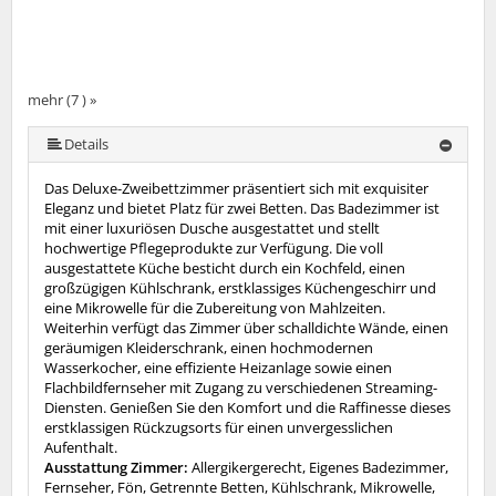
mehr (7 ) »
mehr (7 ) »
mehr (7 ) »
mehr (7 ) »
Details
Das Deluxe-Zweibettzimmer präsentiert sich mit exquisiter
Eleganz und bietet Platz für zwei Betten. Das Badezimmer ist
mit einer luxuriösen Dusche ausgestattet und stellt
hochwertige Pflegeprodukte zur Verfügung. Die voll
ausgestattete Küche besticht durch ein Kochfeld, einen
großzügigen Kühlschrank, erstklassiges Küchengeschirr und
eine Mikrowelle für die Zubereitung von Mahlzeiten.
Weiterhin verfügt das Zimmer über schalldichte Wände, einen
geräumigen Kleiderschrank, einen hochmodernen
Wasserkocher, eine effiziente Heizanlage sowie einen
Flachbildfernseher mit Zugang zu verschiedenen Streaming-
Diensten. Genießen Sie den Komfort und die Raffinesse dieses
erstklassigen Rückzugsorts für einen unvergesslichen
Aufenthalt.
Ausstattung Zimmer:
Allergikergerecht, Eigenes Badezimmer,
Fernseher, Fön, Getrennte Betten, Kühlschrank, Mikrowelle,