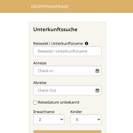
GRUPPENANFRAGE
Unterkunftssuche
Reiseziel / Unterkunftsname
Type 2 or
more
characters
Anreise
for
results.
Abreise
Reisedatum unbekannt
Erwachsene
Kinder