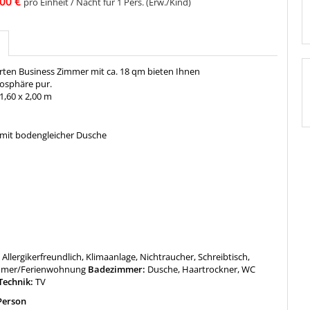
00 €
pro Einheit / Nacht für 1 Pers. (Erw./Kind)
erten Business Zimmer mit ca. 18 qm bieten Ihnen
osphäre pur.
1,60 x 2,00 m
mit bodengleicher Dusche
:
Allergikerfreundlich, Klimaanlage, Nichtraucher, Schreibtisch,
mmer/Ferienwohnung
Badezimmer:
Dusche, Haartrockner, WC
Technik:
TV
Person