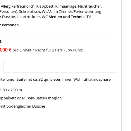
:
Allergikerfreundlich, Klappbett, Klimaanlage, Nichtraucher,
2 Personen), Schreibtisch, WLAN im Zimmer/Ferienwohnung
:
Dusche, Haartrockner, WC
Medien und Technik:
TV
2 Personen
e
0,00 €
pro Einheit / Nacht für 2 Pers. (Erw./Kind)
erte Junior Suite mit ca. 32 qm bieten Ihnen Wohlfühlatmosphäre
1,80 x 2,00 m
ppelbett oder Twin-Betten möglich
mit bodengleicher Dusche