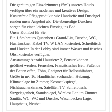
Die geräumigen Einzelzimmer (15m²) unseres Hotels
verfügen über ein modernes und kreatives Design.
Kostenfreie Pflegeprodukte wie Handseife und Duschgel
runden unser Angebot ab. Die ebenerdige Duschen
sorgen für einen leichten Einstieg ins Bad.
Unser Komfort für Sie:
Ein 1,6m breites Queenbett / Grand-Lits, Dusche, WC,
Haartrockner, Kabel-TV, W-LAN kostenfrei, Schreibtisch
und Hocker. In der Lobby sind immer Wasser und frisches
Obst kostenlos verfügbar.
Ausstattung:
Anzahl Haustiere: 2, Fenster können
geöffnet werden, Fernseher, Französisches Bett, Fußende
der Betten offen, Föhn, Geeignet für Rollstuhlfahrer,
Größe in m²: 16, Handtücher vorhanden, Heizung,
Klimaanlage im Zimmer, Kosmetikspiegel,
Nichtraucherzimmer, Satelliten TV, Schreibtisch,
Sitzgelegenheit, Standspiegel, Wireless Lan im Zimmer
Sanitär:
WC, WC und Dusche, Waschbecken
Lage:
Haupthaus, Neubau