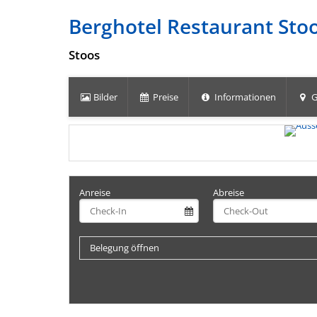
Berghotel Restaurant Sto
Stoos
Bilder
Preise
Informationen
G
Anreise
Abreise
Belegung öffnen