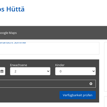
os Hüttä
oogle Maps
Erwachsene
Kinder
Verfügbarkeit prüfen