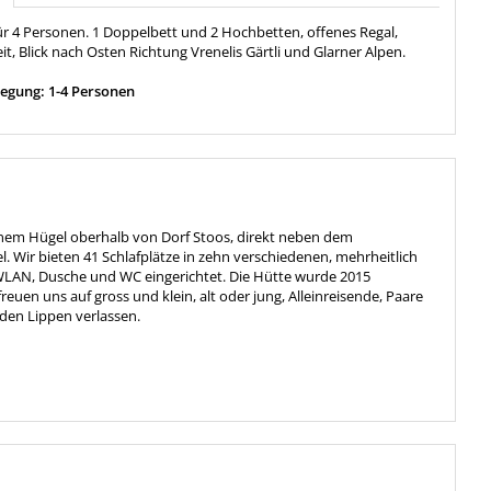
für 4 Personen. 1 Doppelbett und 2 Hochbetten, offenes Regal,
it, Blick nach Osten Richtung Vrenelis Gärtli und Glarner Alpen.
egung: 1-4 Personen
einem Hügel oberhalb von Dorf Stoos, direkt neben dem
el. Wir bieten 41 Schlafplätze in zehn verschiedenen, mehrheitlich
 WLAN, Dusche und WC eingerichtet. Die Hütte wurde 2015
reuen uns auf gross und klein, alt oder jung, Alleinreisende, Paare
 den Lippen verlassen.