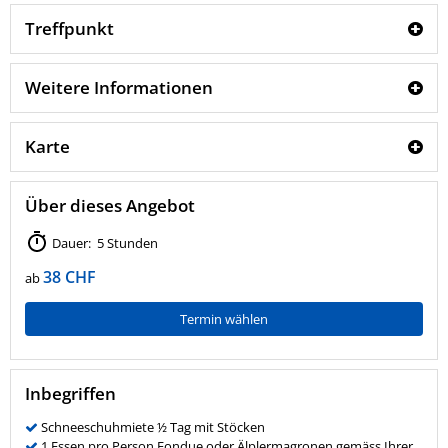
Treffpunkt
Weitere Informationen
Karte
Über dieses Angebot
Dauer: 5 Stunden
38 CHF
ab
Termin wählen
Inbegriffen
Schneeschuhmiete ½ Tag mit Stöcken
1 Essen pro Person Fondue oder Älplermagronen gemäss Ihrer