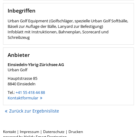
Inbegriffen
Urban Golf Equipment (Golfschläger, spezielle Urban Golf Softbälle,
Bäseli zur Auflage der Bälle, Lanyard zur Befestigung)
Infoblatt mit Instruktionen, Bahnenplan, Scorecard und
Schreibzeug
Anbieter
Einsiedeln-Ybrig-Zürichsee AG
Urban Golf
Hauptstrasse 85
8840
Einsiedeln
Tel.:
+41 55 418 44 88
Kontaktformular
Zurück zur Ergebnisliste
Kontakt
|
Impressum
|
Datenschutz
|
Drucken
powered by Holidu Smart Destination