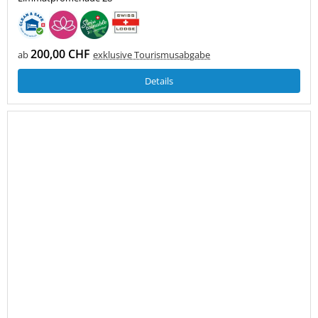
200,00 CHF
ab
exklusive Tourismusabgabe
Details