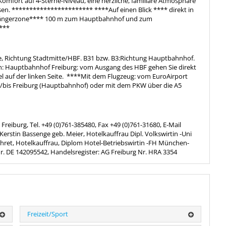
 Komfort auf 4-Sterne-Niveau, eine herzliche, familiäre Atmosphäre
sen. *********************** ****Auf einen Blick **** direkt in
ußgängerzone**** 100 m zum Hauptbahnhof und zum
***
e, Richtung Stadtmitte/HBF. B31 bzw. B3:Richtung Hauptbahnhof.
n: Hauptbahnhof Freiburg: vom Ausgang des HBF gehen Sie direkt
l auf der linken Seite. ****Mit dem Flugzeug: vom EuroAirport
n/bis Freiburg (Hauptbahnhof) oder mit dem PKW über die A5
reiburg, Tel. +49 (0)761-385480, Fax +49 (0)761-31680, E-Mail
erstin Bassenge geb. Meier, Hotelkauffrau Dipl. Volkswirtin -Uni
hret, Hotelkauffrau, Diplom Hotel-Betriebswirtin -FH München-
Nr. DE 142095542, Handelsregister: AG Freiburg Nr. HRA 3354
Freizeit/Sport