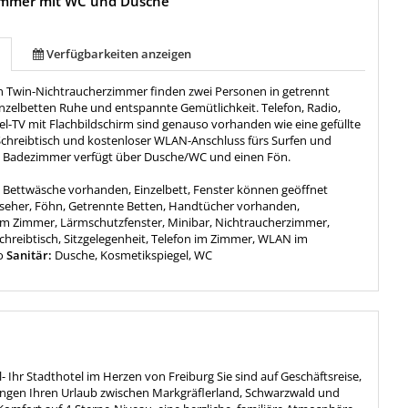
immer mit WC und Dusche
Verfügbarkeiten anzeigen
n Twin-Nichtraucherzimmer finden zwei Personen in getrennt
nzelbetten Ruhe und entspannte Gemütlichkeit. Telefon, Radio,
el-TV mit Flachbildschirm sind genauso vorhanden wie eine gefüllte
 Schreibtisch und kostenloser WLAN-Anschluss fürs Surfen und
s Badezimmer verfügt über Dusche/WC und einen Fön.
:
Bettwäsche vorhanden, Einzelbett, Fenster können geöffnet
seher, Föhn, Getrennte Betten, Handtücher vorhanden,
im Zimmer, Lärmschutzfenster, Minibar, Nichtraucherzimmer,
Schreibtisch, Sitzgelegenheit, Telefon im Zimmer, WLAN im
o
Sanitär:
Dusche, Kosmetikspiegel, WC
- Ihr Stadthotel im Herzen von Freiburg Sie sind auf Geschäftsreise,
ingen Ihren Urlaub zwischen Markgräflerland, Schwarzwald und