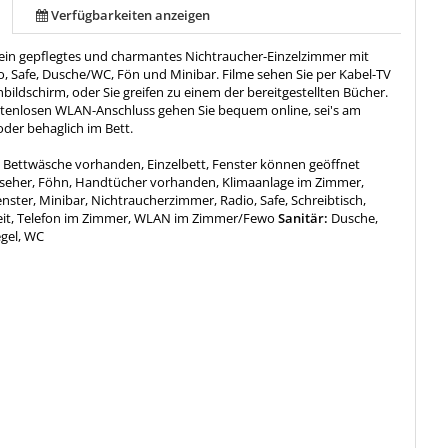
Verfügbarkeiten anzeigen
 ein gepflegtes und charmantes Nichtraucher-Einzelzimmer mit
o, Safe, Dusche/WC, Fön und Minibar. Filme sehen Sie per Kabel-TV
bildschirm, oder Sie greifen zu einem der bereitgestellten Bücher.
tenlosen WLAN-Anschluss gehen Sie bequem online, sei's am
oder behaglich im Bett.
:
Bettwäsche vorhanden, Einzelbett, Fenster können geöffnet
seher, Föhn, Handtücher vorhanden, Klimaanlage im Zimmer,
ster, Minibar, Nichtraucherzimmer, Radio, Safe, Schreibtisch,
eit, Telefon im Zimmer, WLAN im Zimmer/Fewo
Sanitär:
Dusche,
gel, WC