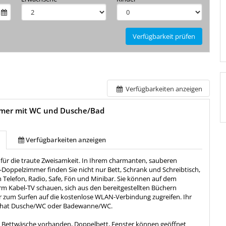
Verfügbarkeit prüfen
Verfügbarkeiten anzeigen
mer mit WC und Dusche/Bad
Verfügbarkeiten anzeigen
da für die traute Zweisamkeit. In Ihrem charmanten, sauberen
-Doppelzimmer finden Sie nicht nur Bett, Schrank und Schreibtisch,
 Telefon, Radio, Safe, Fön und Minibar. Sie können auf dem
rm Kabel-TV schauen, sich aus den bereitgestellten Büchern
r zum Surfen auf die kostenlose WLAN-Verbindung zugreifen. Ihr
hat Dusche/WC oder Badewanne/WC.
:
Bettwäsche vorhanden, Doppelbett, Fenster können geöffnet