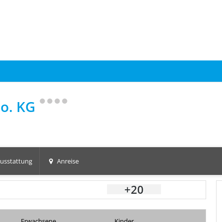
Co. KG
usstattung
Anreise
+20
Erwachsene
Kinder