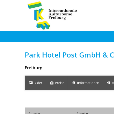
Park Hotel Post GmbH & 
Freiburg
Bilder
Preise
Informationen
A
Anreise
Abreise