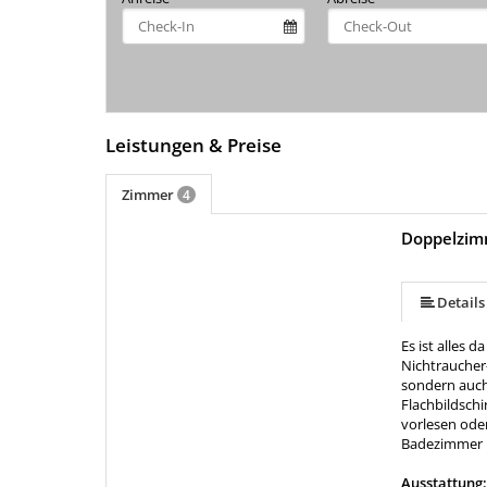
Leistungen & Preise
Zimmer
4
Doppelzim
mehr (6 ) »
mehr (6 ) »
Details
Es ist alles 
Nichtraucher
sondern auch
Flachbildschi
vorlesen ode
Badezimmer 
Ausstattung