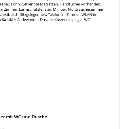
seher, Föhn, Getrennte Matratzen, Handtücher vorhanden,
im Zimmer, Lärmschutzfenster, Minibar, Nichtraucherzimmer,
Schreibtisch, Sitzgelegenheit, Telefon im Zimmer, WLAN im
o
Sanitär:
Badewanne., Dusche, Kosmetikspiegel, WC
mer mit WC und Dusche