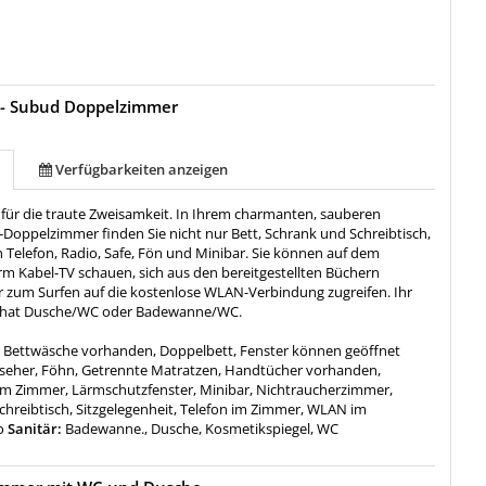
 - Subud Doppelzimmer
Verfügbarkeiten anzeigen
da für die traute Zweisamkeit. In Ihrem charmanten, sauberen
-Doppelzimmer finden Sie nicht nur Bett, Schrank und Schreibtisch,
 Telefon, Radio, Safe, Fön und Minibar. Sie können auf dem
rm Kabel-TV schauen, sich aus den bereitgestellten Büchern
r zum Surfen auf die kostenlose WLAN-Verbindung zugreifen. Ihr
hat Dusche/WC oder Badewanne/WC.
:
Bettwäsche vorhanden, Doppelbett, Fenster können geöffnet
seher, Föhn, Getrennte Matratzen, Handtücher vorhanden,
im Zimmer, Lärmschutzfenster, Minibar, Nichtraucherzimmer,
Schreibtisch, Sitzgelegenheit, Telefon im Zimmer, WLAN im
o
Sanitär:
Badewanne., Dusche, Kosmetikspiegel, WC