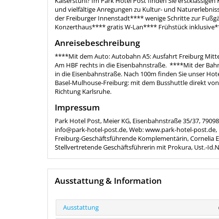
Kaiserstuhl? Im Park Hotel Post finden Sie erstklassigen
und vielfältige Anregungen zu Kultur- und Naturerlebnis
der Freiburger Innenstadt**** wenige Schritte zur F
Konzerthaus**** gratis W-Lan**** Frühstück inklusive*
Anreisebeschreibung
****Mit dem Auto: Autobahn A5: Ausfahrt Freiburg Mitt
Am HBF rechts in die Eisenbahnstraße. ****Mit der Bah
in die Eisenbahnstraße. Nach 100m finden Sie unser Hote
Basel-Mulhouse-Freiburg: mit dem Busshuttle direkt vo
Richtung Karlsruhe.
Impressum
Park Hotel Post, Meier KG, Eisenbahnstraße 35/37, 79098 F
info@park-hotel-post.de, Web: www.park-hotel-post.de, K
Freiburg-Geschäftsführende Komplementärin, Cornelia E
Stellvertretende Geschäftsführerin mit Prokura, Ust.-Id.
Ausstattung & Information
Ausstattung